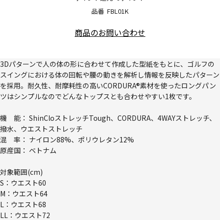
品番
FBL01K
商品のお問い合わせ
3Dパターンで人の体の形に合わせて作成した型紙をもとに、ゴルフの
スイングにおける体の回転や腰の動きを解析し情報を反映したパターン
を採用。耐久性、耐摩耗性の高いCORDURA®素材を使ったロングパン
ツはシンプルなのでどんなトップスとも合わせやすい1枚です。
機 能： ShinCloストレッチTough、CORDURA、4WAYストレッチ、
撥水、ウエストストレッチ
混 率： ナイロン88%、ポリウレタン12%
原産国： ベトナム
対象範囲(cm)
S：ウエスト60
M：ウエスト64
L：ウエスト68
LL：ウエスト72