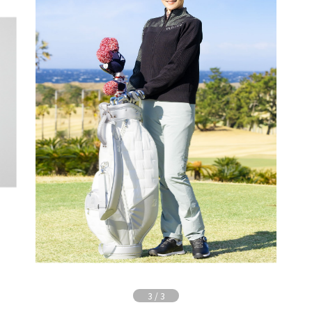
3
/
3