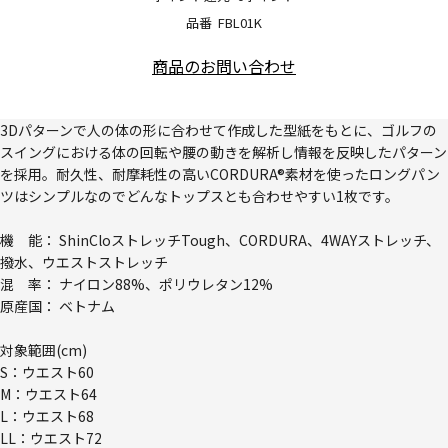
品番
FBL01K
商品のお問い合わせ
3Dパターンで人の体の形に合わせて作成した型紙をもとに、ゴルフの
スイングにおける体の回転や腰の動きを解析し情報を反映したパターン
を採用。耐久性、耐摩耗性の高いCORDURA®素材を使ったロングパン
ツはシンプルなのでどんなトップスとも合わせやすい1枚です。
機 能： ShinCloストレッチTough、CORDURA、4WAYストレッチ、
撥水、ウエストストレッチ
混 率： ナイロン88%、ポリウレタン12%
原産国： ベトナム
対象範囲(cm)
S：ウエスト60
M：ウエスト64
L：ウエスト68
LL：ウエスト72