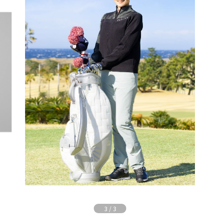
3
/
3