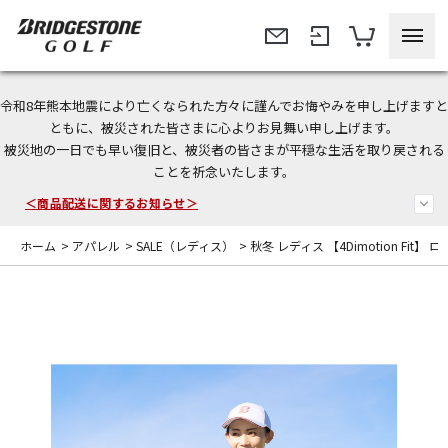
令和8年熊本地震により亡くなられた方々に謹んでお悔やみを申し上げますと
ともに、被災された皆さまに心よりお見舞い申し上げます。
被災地の一日でも早い復旧と、被災者の皆さまが平穏な生活を取り戻される
今なら新規会員登録で1,000円OFFクーポンプレゼント！
ことを祈念いたします。
＜商品配送に関するお知らせ＞
ホーム
>
アパレル
>
SALE（レディス）
>
秋冬 レディス 【4Dimotion Fit】
＜夏季休暇中のご注文・発送・お問い合わせ＞