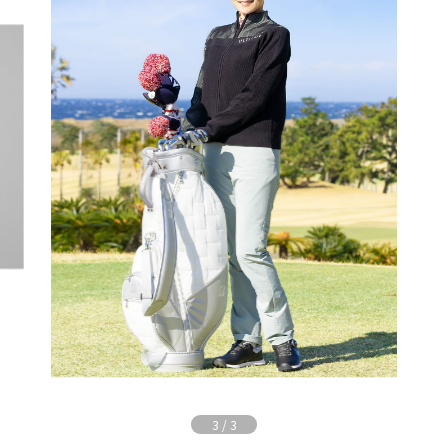
3
/
3