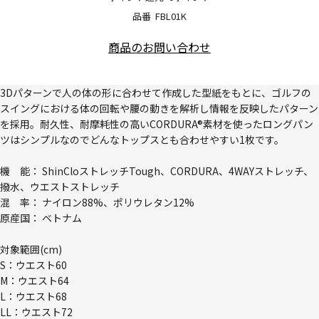
品番
FBL01K
商品のお問い合わせ
3Dパターンで人の体の形に合わせて作成した型紙をもとに、ゴルフの
スイングにおける体の回転や腰の動きを解析し情報を反映したパターン
を採用。耐久性、耐摩耗性の高いCORDURA®素材を使ったロングパン
ツはシンプルなのでどんなトップスとも合わせやすい1枚です。
機 能： ShinCloストレッチTough、CORDURA、4WAYストレッチ、
撥水、ウエストストレッチ
混 率： ナイロン88%、ポリウレタン12%
原産国： ベトナム
対象範囲(cm)
S：ウエスト60
M：ウエスト64
L：ウエスト68
LL：ウエスト72