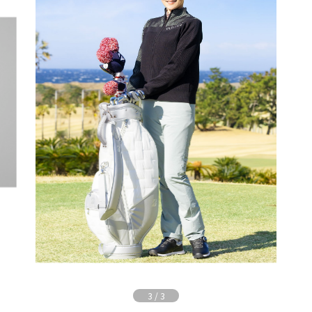
3
/
3