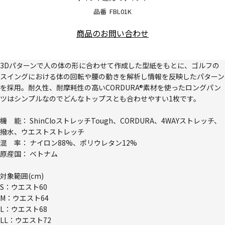
品番
FBL01K
商品のお問い合わせ
3Dパターンで人の体の形に合わせて作成した型紙をもとに、ゴルフの
スイングにおける体の回転や腰の動きを解析し情報を反映したパターン
を採用。耐久性、耐摩耗性の高いCORDURA®素材を使ったロングパン
ツはシンプルなのでどんなトップスとも合わせやすい1枚です。
機 能： ShinCloストレッチTough、CORDURA、4WAYストレッチ、
撥水、ウエストストレッチ
混 率： ナイロン88%、ポリウレタン12%
原産国： ベトナム
対象範囲(cm)
S：ウエスト60
M：ウエスト64
L：ウエスト68
LL：ウエスト72