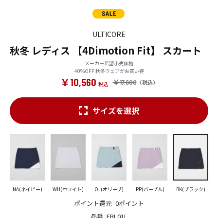
ULTICORE
秋冬 レディス 【4Dimotion Fit】 スカート
メーカー希望小売価格
40%OFF 秋冬ウェアがお買い得
￥10,560
￥17,600
サイズを選択
NA(ネイビー)
WH(ホワイト)
OL(オリーブ)
PP(パープル)
BK(ブラック)
ポイント還元
0ポイント
品番
FBL01L