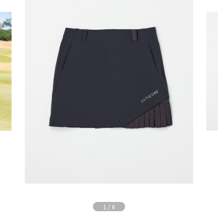
1
/
6