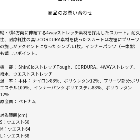
商品のお問い合わせ
縦・横4方向に伸縮する4wayストレッチ素材を採用したスカート。耐久
性、耐摩耗性の高いCORDURA素材を使ったスカートは左裾にプリーツ
の施しがアクセントになったシンプル1枚。インナーパンツ（一体型）
も嬉しいポイント。
機 能： ShinCloストレッチTough、CORDURA、4WAYストレッチ、
撥水、ウエストストレッチ
混 率： 本体： ナイロン88％、ポリウレタン12％、プリーツ部分:ポリ
エステル100％、インナーパンツ:ポリエステル88％、ポリウレタン
12％
原産国： ベトナム
対象範囲(cm)
S：ウエスト60
M：ウエスト64
L：ウエスト68