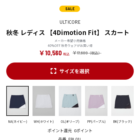
ULTICORE
秋冬 レディス 【4Dimotion Fit】 スカート
メーカー希望小売価格
40%OFF 秋冬ウェアがお買い得
￥10,560
￥17,600
サイズを選択
NA(ネイビー)
WH(ホワイト)
OL(オリーブ)
PP(パープル)
BK(ブラック)
ポイント還元
0ポイント
品番
FBL01L