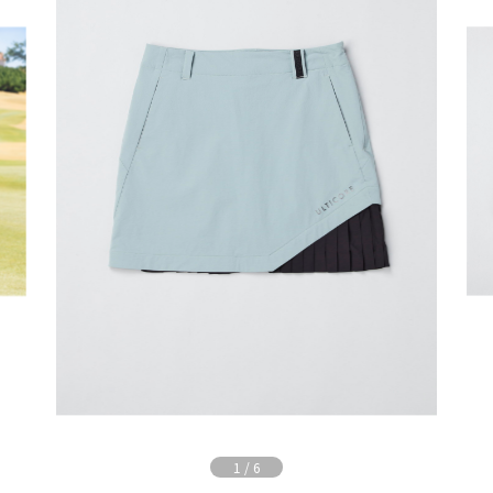
1
/
6