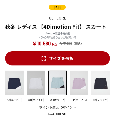
ULTICORE
秋冬 レディス 【4Dimotion Fit】 スカート
メーカー希望小売価格
40%OFF 秋冬ウェアがお買い得
￥10,560
￥17,600
サイズを選択
NA(ネイビー)
WH(ホワイト)
OL(オリーブ)
PP(パープル)
BK(ブラック)
ポイント還元
0ポイント
品番
FBL01L