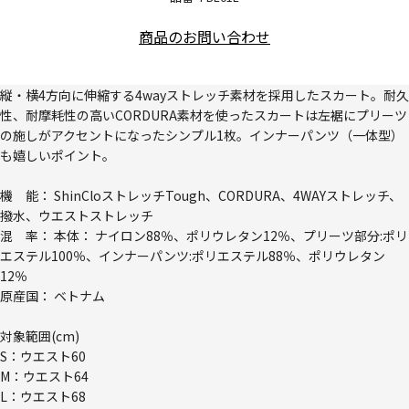
商品のお問い合わせ
縦・横4方向に伸縮する4wayストレッチ素材を採用したスカート。耐久
性、耐摩耗性の高いCORDURA素材を使ったスカートは左裾にプリーツ
の施しがアクセントになったシンプル1枚。インナーパンツ（一体型）
も嬉しいポイント。
機 能： ShinCloストレッチTough、CORDURA、4WAYストレッチ、
撥水、ウエストストレッチ
混 率： 本体： ナイロン88％、ポリウレタン12％、プリーツ部分:ポリ
エステル100％、インナーパンツ:ポリエステル88％、ポリウレタン
12％
原産国： ベトナム
対象範囲(cm)
S：ウエスト60
M：ウエスト64
L：ウエスト68