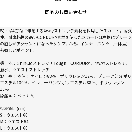
商品のお問い合わせ
縦・横4方向に伸縮する4wayストレッチ素材を採用したスカート。耐久
性、耐摩耗性の高いCORDURA素材を使ったスカートは左裾にプリーツ
の施しがアクセントになったシンプル1枚。インナーパンツ（一体型）
も嬉しいポイント。
機 能： ShinCloストレッチTough、CORDURA、4WAYストレッチ、
撥水、ウエストストレッチ
混 率： 本体： ナイロン88％、ポリウレタン12％、プリーツ部分:ポリ
エステル100％、インナーパンツ:ポリエステル88％、ポリウレタン
12％
原産国： ベトナム
対象範囲(cm)
S：ウエスト60
M：ウエスト64
L：ウエスト68