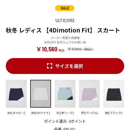
ULTICORE
秋冬 レディス 【4Dimotion Fit】 スカート
メーカー希望小売価格
40%OFF 秋冬ウェアがお買い得
￥10,560
￥17,600
サイズを選択
NA(ネイビー)
WH(ホワイト)
OL(オリーブ)
PP(パープル)
BK(ブラック)
ポイント還元
0ポイント
品番
FBL01L