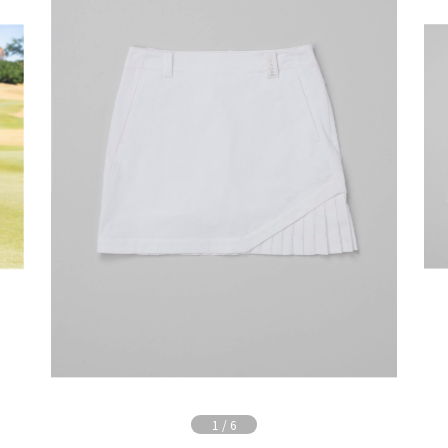
1
/
6