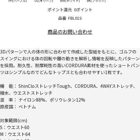
PP(パープル)
OL(オリーブ)
WH(ホワイト)
BK(ブラック)
ポイント還元
0ポイント
品番
FBL01S
商品のお問い合わせ
3Dパターンで人の体の形に合わせて作成した型紙をもとに、ゴルフの
スイングにおける体の回転や腰の動きを解析し情報を反映したパターン
を採用。耐久性、耐摩耗性の高いCORDURA素材を使ったショートパン
ツはシンプルなのでどんなトップスとも合わせやすい1枚です。
機 能： ShinCloストレッチTough、CORDURA、4WAYストレッチ、
撥水、ウエストストレッチ
混 率： ナイロン88%、ポリウレタン12%
原産国： ベトナム
対象範囲(cm)
S：ウエスト60
M：ウエスト64