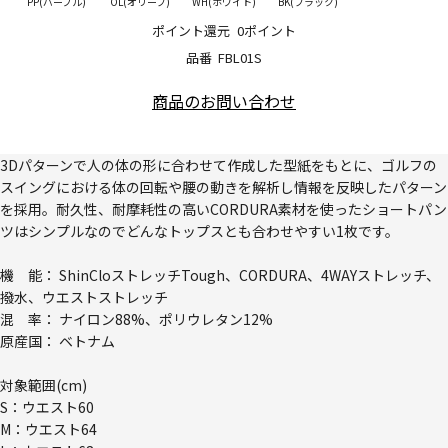
PP(パープル)
OL(オリーブ)
WH(ホワイト)
BK(ブラック)
ポイント還元
0ポイント
品番
FBL01S
商品のお問い合わせ
3Dパターンで人の体の形に合わせて作成した型紙をもとに、ゴルフの
スイングにおける体の回転や腰の動きを解析し情報を反映したパターン
を採用。耐久性、耐摩耗性の高いCORDURA素材を使ったショートパン
ツはシンプルなのでどんなトップスとも合わせやすい1枚です。
機 能： ShinCloストレッチTough、CORDURA、4WAYストレッチ、
撥水、ウエストストレッチ
混 率： ナイロン88%、ポリウレタン12%
原産国： ベトナム
対象範囲(cm)
S：ウエスト60
M：ウエスト64