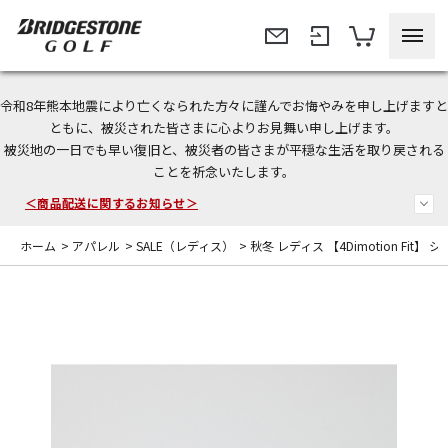
令和8年熊本地震により亡くなられた方々に謹んでお悔やみを申し上げますと
今なら新規会員登録で1,000円OFFクーポンプレゼント！
ともに、被災された皆さまに心よりお見舞い申し上げます。
被災地の一日でも早い復旧と、被災者の皆さまが平穏な生活を取り戻される
＜商品配送に関するお知らせ＞
ことを祈念いたします。
＜夏季休暇中のご注文・発送・お問い合わせ＞
ホーム
>
アパレル
>
SALE（レディス）
>
秋冬 レディス 【4Dimotion Fit】