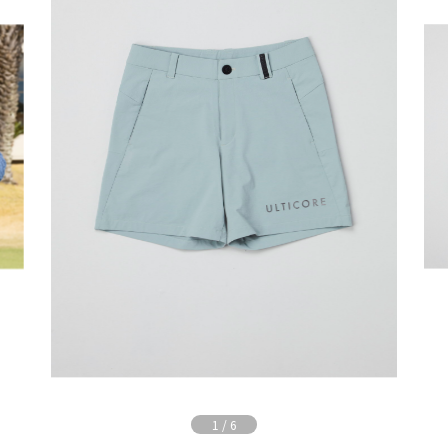
1
/
6