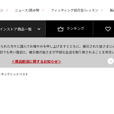
トン
ニュース/読み物
フィッティング試打会/レッスン
製
ランキング
インストア商品一覧
今なら新規会員登録で1,000円OFFクーポンプレゼント！
なられた方々に謹んでお悔やみを申し上げますとともに、被災された皆さまに
＜商品配送に関するお知らせ＞
日でも早い復旧と、被災者の皆さまが平穏な生活を取り戻されることを祈念
＜夏季休暇中のご注文・発送・お問い合わせ＞
ルーネックニットベスト