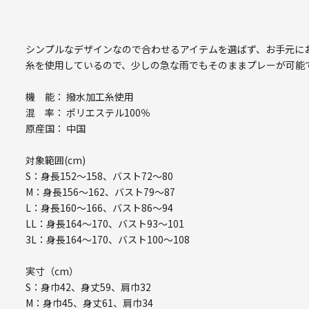
シンプルなデザインなので合わせるアイテムを選ばず、お手元に
糸を使用しているので、少しの急な雨でもそのままプレーが可能
機 能： 撥水加工糸使用
混 率： ポリエステル100％
原産国： 中国
対象範囲(cm)
S：身長152～158、バスト72～80
M：身長156～162、バスト79～87
L：身長160～166、バスト86～94
LL：身長164～170、バスト93～101
3L：身長164～170、バスト100～108
実寸（cm）
S：身巾42、身丈59、肩巾32
M：身巾45、身丈61、肩巾34