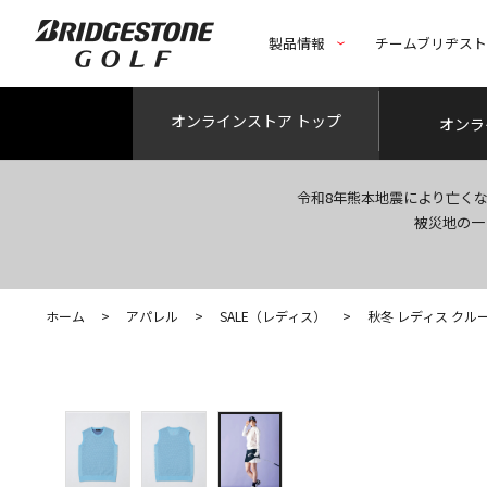
製品情報
チームブリヂス
オンライン
ストア トップ
オンラ
令和8年熊本地震により亡く
被災地の一
ホーム
>
アパレル
>
SALE（レディス）
>
秋冬 レディス ク