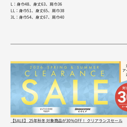
L：身巾48、身丈63、肩巾36
LL：身巾51、身丈65、肩巾38
3L：身巾54、身丈67、肩巾40
【SALE】 25年秋冬 対象商品が30％OFF！ クリアランスセール