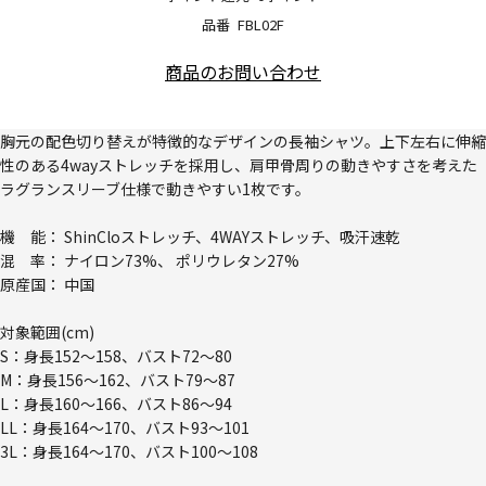
品番
FBL02F
商品のお問い合わせ
胸元の配色切り替えが特徴的なデザインの長袖シャツ。上下左右に伸縮
性のある4wayストレッチを採用し、肩甲骨周りの動きやすさを考えた
ラグランスリーブ仕様で動きやすい1枚です。
機 能： ShinCloストレッチ、4WAYストレッチ、吸汗速乾
混 率： ナイロン73%、 ポリウレタン27%
原産国： 中国
対象範囲(cm)
S：身長152～158、バスト72～80
M：身長156～162、バスト79～87
L：身長160～166、バスト86～94
LL：身長164～170、バスト93～101
3L：身長164～170、バスト100～108