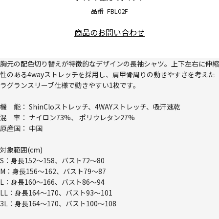
品番
FBL02F
商品のお問い合わせ
胸元の配色切り替えが特徴的なデザインの長袖シャツ。上下左右に伸縮
性のある4wayストレッチを採用し、肩甲骨周りの動きやすさを考えた
ラグランスリーブ仕様で動きやすい1枚です。
機 能： ShinCloストレッチ、4WAYストレッチ、吸汗速乾
混 率： ナイロン73%、 ポリウレタン27%
原産国： 中国
対象範囲(cm)
S：身長152～158、バスト72～80
M：身長156～162、バスト79～87
L：身長160～166、バスト86～94
LL：身長164～170、バスト93～101
3L：身長164～170、バスト100～108