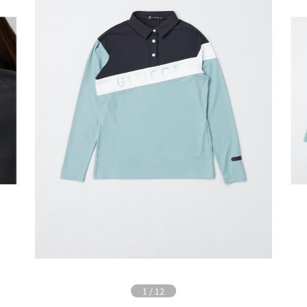
1
/
12