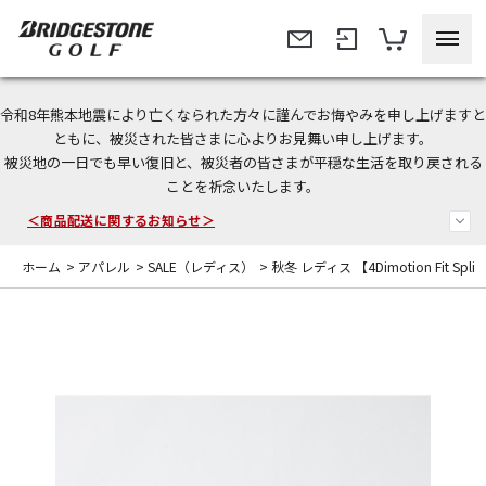
令和8年熊本地震により亡くなられた方々に謹んでお悔やみを申し上げますと
＜夏季休暇中のご注文・発送・お問い合わせ＞
ともに、被災された皆さまに心よりお見舞い申し上げます。
被災地の一日でも早い復旧と、被災者の皆さまが平穏な生活を取り戻される
今なら新規会員登録で1,000円OFFクーポンプレゼント！
ことを祈念いたします。
＜商品配送に関するお知らせ＞
ホーム
>
アパレル
>
SALE（レディス）
>
秋冬 レディス 【4Dimotion Fit Spli