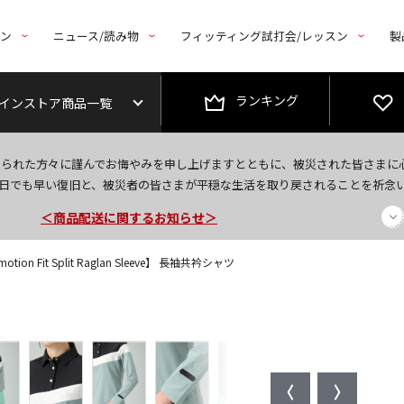
トン
ニュース/読み物
フィッティング試打会/レッスン
製
ランキング
インストア商品一覧
今なら新規会員登録で1,000円OFFクーポンプレゼント！
なられた方々に謹んでお悔やみを申し上げますとともに、被災された皆さまに
＜商品配送に関するお知らせ＞
日でも早い復旧と、被災者の皆さまが平穏な生活を取り戻されることを祈念
＜夏季休暇中のご注文・発送・お問い合わせ＞
ion Fit Split Raglan Sleeve】 長袖共衿シャツ