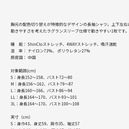
胸元の配色切り替えが特徴的なデザインの長袖シャツ。上下左右に
動きやすさを考えたラグランスリーブ仕様で動きやすい1枚です
機 能： ShinCloストレッチ、4WAYストレッチ、吸汗速乾
混 率： ナイロン73%、 ポリウレタン27%
原産国： 中国
対象範囲(cm)
S：身長152～158、バスト72～80
M：身長156～162、バスト79～87
L：身長160～166、バスト86～94
LL：身長164～170、バスト93～101
3L：身長164～170、バスト100～108
実寸（cm）
S：身巾43、身丈59、肩巾35、袖丈57