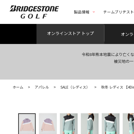
製品情報
チームブリヂス
オンライン
ストア トップ
オンラ
令和8年熊本地震により亡く
被災地の一
ホーム
>
アパレル
>
SALE（レディス）
>
秋冬 レディス 【4Dimot