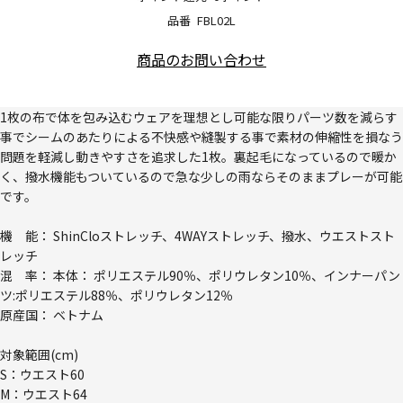
品番
FBL02L
商品のお問い合わせ
1枚の布で体を包み込むウェアを理想とし可能な限りパーツ数を減らす
事でシームのあたりによる不快感や縫製する事で素材の伸縮性を損なう
問題を軽減し動きやすさを追求した1枚。裏起毛になっているので暖か
く、撥水機能もついているので急な少しの雨ならそのままプレーが可能
です。
機 能： ShinCloストレッチ、4WAYストレッチ、撥水、ウエストスト
レッチ
混 率： 本体： ポリエステル90％、ポリウレタン10％、インナーパン
ツ:ポリエステル88％、ポリウレタン12％
原産国： ベトナム
対象範囲(cm)
S：ウエスト60
M：ウエスト64