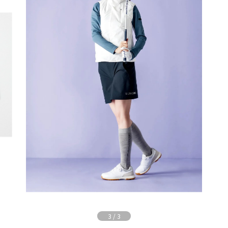
3
/
3