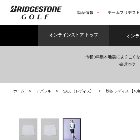
製品情報
チームブリヂス
オンライン
ストア トップ
オンラ
令和8年熊本地震により亡く
被災地の一
ホーム
>
アパレル
>
SALE（レディス）
>
秋冬 レディス 【4Dim