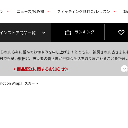
トン
ニュース/読み物
フィッティング試打会/レッスン
製
ランキング
インストア商品一覧
今なら新規会員登録で1,000円OFFクーポンプレゼント！
なられた方々に謹んでお悔やみを申し上げますとともに、被災された皆さまに
＜商品配送に関するお知らせ＞
日でも早い復旧と、被災者の皆さまが平穏な生活を取り戻されることを祈念
＜夏季休暇中のご注文・発送・お問い合わせ＞
otion Wrap】 スカート