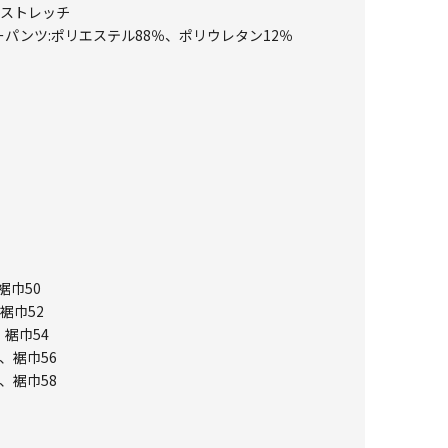
トストレッチ
ーパンツ:ポリエステル88％、ポリウレタン12％
裾巾50
裾巾52
、裾巾54
、裾巾56
、裾巾58