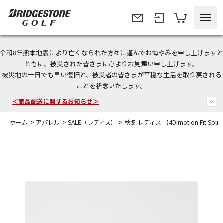
令和8年熊本地震により亡くなられた方々に謹んでお悔やみを申し上げますと
今なら新規会員登録で1,000円OFFクーポンプレゼント！
ともに、被災された皆さまに心よりお見舞い申し上げます。
被災地の一日でも早い復旧と、被災者の皆さまが平穏な生活を取り戻される
＜商品配送に関するお知らせ＞
ことを祈念いたします。
＜夏季休暇中のご注文・発送・お問い合わせ＞
ホーム
>
アパレル
>
SALE（レディス）
>
秋冬 レディス 【4Dimotion Fit Spl