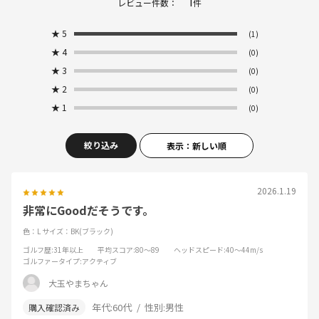
1
レビュー件数：
件
★
5
(1)
★
4
(0)
★
3
(0)
★
2
(0)
★
1
(0)
絞り込み
表示：新しい順
2026.1.19
非常にGoodだそうです。
色：L
サイズ：BK(ブラック)
ゴルフ歴
:31年以上
平均スコア
:80～89
ヘッドスピード
:40～44m/s
ゴルファータイプ
:アクティブ
大玉やまちゃん
年代:
60代
性別:
男性