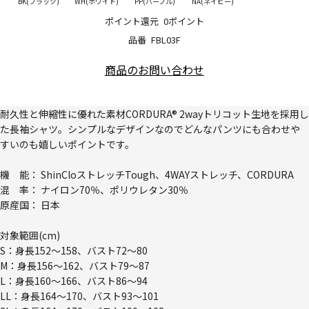
BK(ブラック)
WH(ホワイト)
PP(パープル)
NA(ネイビー)
ポイント還元
0ポイント
品番
FBL03F
商品のお問い合わせ
耐久性と伸縮性に優れた素材CORDURA® 2wayトリコット生地を採用し
た長袖シャツ。シンプルなデザインなのでどんなパンツにも合わせや
すいのも嬉しいポイントです。
機 能： ShinCloストレッチTough、4WAYストレッチ、CORDURA
混 率： ナイロン70％、ポリウレタン30％
原産国： 日本
対象範囲(cm)
S：身長152～158、バスト72～80
M：身長156～162、バスト79～87
L：身長160～166、バスト86～94
LL：身長164～170、バスト93～101