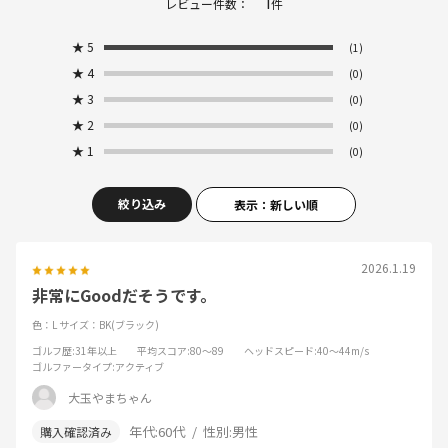
1
レビュー件数：
件
★
5
(1)
★
4
(0)
★
3
(0)
★
2
(0)
★
1
(0)
絞り込み
表示：新しい順
2026.1.19
非常にGoodだそうです。
色：L
サイズ：BK(ブラック)
ゴルフ歴
:31年以上
平均スコア
:80～89
ヘッドスピード
:40～44m/s
ゴルファータイプ
:アクティブ
大玉やまちゃん
年代:
60代
性別:
男性