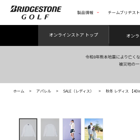
製品情報
チームブリヂス
オンライン
ストア トップ
オンラ
令和8年熊本地震により亡く
被災地の一
ホーム
>
アパレル
>
SALE（レディス）
>
秋冬 レディス 【4Dimo