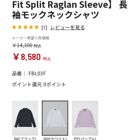
Fit Split Raglan Sleeve】 長
袖モックネックシャツ
レビューを見る
[1]
メーカー希望小売価格
￥14,300
￥8,580
品番：
FBL03F
ポイント還元
0ポイント
BK(ブラック)
WH(ホワイト)
PP(パープル)