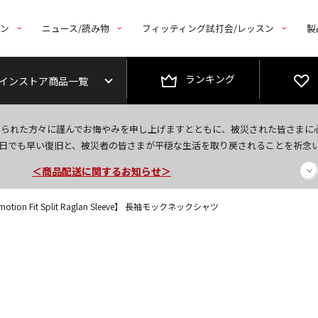
トン
ニュース/読み物
フィッティング試打会/レッスン
製
ランキング
インストア商品一覧
今なら新規会員登録で1,000円OFFクーポンプレゼント！
なられた方々に謹んでお悔やみを申し上げますとともに、被災された皆さまに
＜商品配送に関するお知らせ＞
日でも早い復旧と、被災者の皆さまが平穏な生活を取り戻されることを祈念
＜夏季休暇中のご注文・発送・お問い合わせ＞
tion Fit Split Raglan Sleeve】 長袖モックネックシャツ