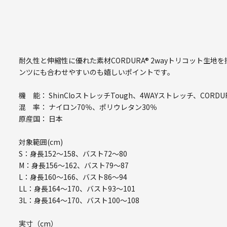
耐久性と伸縮性に優れた素材CORDURA® 2wayトリコット生
ンツにも合わせやすいのも嬉しいポイントです。
機 能： ShinCloストレッチTough、4WAYストレッチ、CORDU
混 率： ナイロン70％、ポリウレタン30％
原産国： 日本
対象範囲(cm)
S：身長152～158、バスト72～80
M：身長156～162、バスト79～87
L：身長160～166、バスト86～94
LL：身長164～170、バスト93～101
3L：身長164～170、バスト100～108
実寸（cm）