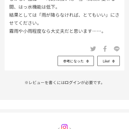
間、はっ水機能は低下。
結果としては「雨が降らなければ、とてもいい」にさ
せてください。
霧雨や小雨程度なら大丈夫だと思います……。
またウエストはゴムのほうがいいかもしれません。ベ
ルトをしていなかった私が悪いのですが、
参考になった
0
Like!
0
動いているうちにインしたトップスが出てきてしまっ
て、入れ直さないといけませんでした。
※レビューを書くには
ログイン
が必要です。