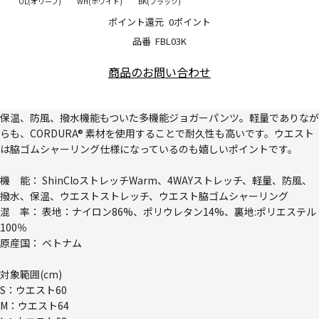
OL(オリーブ)
WH(ホワイト)
BK(ブラック)
ポイント還元
0ポイント
品番
FBL03K
商品のお問い合わせ
保温、防風、撥水機能もついた多機能ジョガーパンツ。軽量でありなが
らも、CORDURA® 素材を使用することで耐久性も高いです。ウエスト
は脇ゴムシャーリング仕様になっているのも嬉しいポイントです。
機 能： ShinCloストレッチWarm、4WAYストレッチ、軽量、防風、
撥水、保温、ウエストストレッチ、ウエスト脇ゴムシャーリング
混 率： 表地：ナイロン86%、ポリウレタン14%、裏地:ポリエステル
100％
原産国： ベトナム
対象範囲(cm)
S：ウエスト60
M：ウエスト64