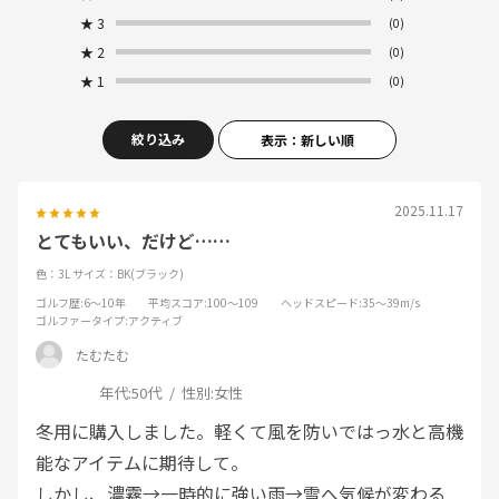
★
3
(0)
★
2
(0)
★
1
(0)
絞り込み
表示：新しい順
2025.11.17
とてもいい、だけど……
色：3L
サイズ：BK(ブラック)
ゴルフ歴
:6～10年
平均スコア
:100～109
ヘッドスピード
:35～39m/s
ゴルファータイプ
:アクティブ
たむたむ
年代:
50代
性別:
女性
冬用に購入しました。軽くて風を防いではっ水と高機
能なアイテムに期待して。
しかし、濃霧→一時的に強い雨→雪へ気候が変わる