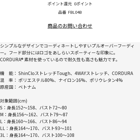
ポイント還元
0ポイント
品番
FBL04B
商品のお問い合わせ
シンプルなデザインでコーディネートしやすいプルオーバーフーディ
ー。フード部分にはロゴをあしらいスポーティーな印象に。
CORDURA® 素材を使っているので耐久性も高さも魅力です。
機 能： ShinCloストレッチTough、4WAYストレッチ、CORDURA
混 率： ポリエステル80%、ナイロン16%、ポリウレタン4%
原産国： ベトナム
対象範囲(cm)
S：身長152～158、バスト72～80
M：身長156～162、バスト79～87
L：身長160～166、バスト86～94
LL：身長164～170、バスト93～101
3L：身長164～170、バスト100～108