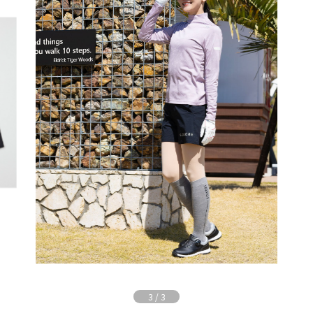
3
/
3