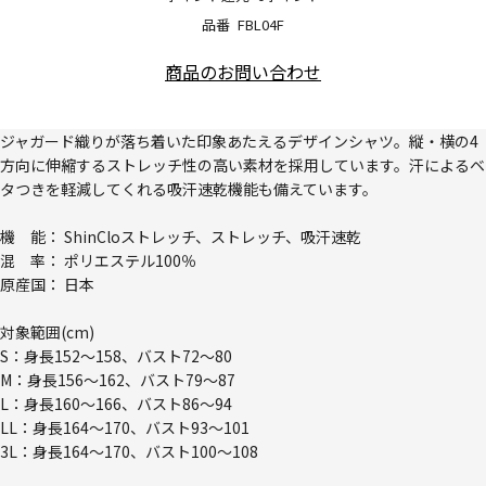
品番
FBL04F
商品のお問い合わせ
ジャガード織りが落ち着いた印象あたえるデザインシャツ。縦・横の4
方向に伸縮するストレッチ性の高い素材を採用しています。汗によるベ
タつきを軽減してくれる吸汗速乾機能も備えています。
機 能： ShinCloストレッチ、ストレッチ、吸汗速乾
混 率： ポリエステル100％
原産国： 日本
対象範囲(cm)
S：身長152～158、バスト72～80
M：身長156～162、バスト79～87
L：身長160～166、バスト86～94
LL：身長164～170、バスト93～101
3L：身長164～170、バスト100～108