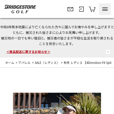
令和8年熊本地震により亡くなられた方々に謹んでお悔やみを申し上げますと
ともに、被災された皆さまに心よりお見舞い申し上げます。
今なら新規会員登録で1,000円OFFクーポンプレゼント！
被災地の一日でも早い復旧と、被災者の皆さまが平穏な生活を取り戻される
ことを祈念いたします。
＜商品配送に関するお知らせ＞
＜夏季休暇中のご注文・発送・お問い合わせ＞
ホーム
>
アパレル
>
SALE（レディス）
>
秋冬 レディス 【4Dimotion Fit Spl