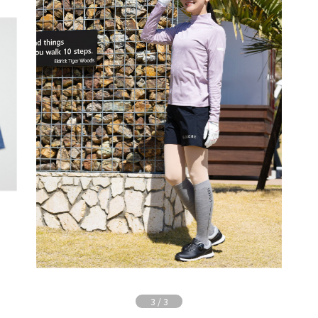
3
/
3