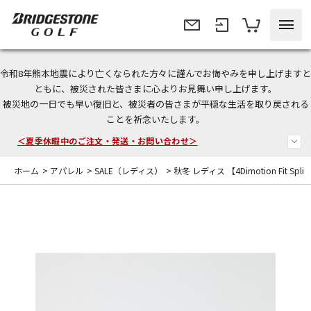
令和8年熊本地震により亡くなられた方々に謹んでお悔やみを申し上げますと
今なら新規会員登録で1,000円OFFクーポンプレゼント！
ともに、被災された皆さまに心よりお見舞い申し上げます。
被災地の一日でも早い復旧と、被災者の皆さまが平穏な生活を取り戻される
＜商品配送に関するお知らせ＞
ことを祈念いたします。
＜夏季休暇中のご注文・発送・お問い合わせ＞
ホーム
>
アパレル
>
SALE（レディス）
>
秋冬 レディス 【4Dimotion Fit Spli