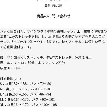
品番
FBL05F
商品のお問い合わせ
パッと目を引くデザインのタイポ柄の長袖シャツ。上下左右に伸縮性の
ある4wayストレッチを採用し、肩甲骨周りの動きやすさを考えたラグ
ランスリーブ仕様で動きやすい1枚です。秋冬アイテムには嬉しい汗冷
え防止機能付きです。
機 能： ShinCloストレッチ、4WAYストレッチ、汗冷え防止
混 率： ナイロン79%、ポリウレタン21%
原産国： 日本
対象範囲(cm)
S：身長152～158、バスト72～80
M：身長156～162、バスト79～87
L：身長160～166、バスト86～94
LL：身長164～170、バスト93～101
3L：身長164～170、バスト100～108