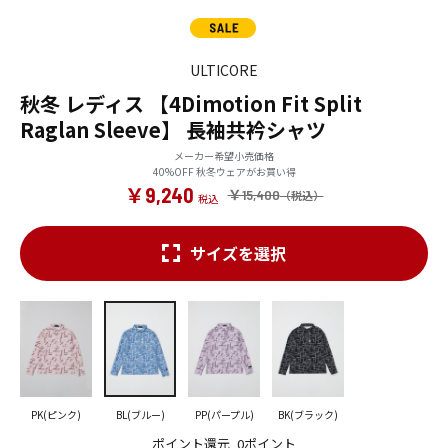
ULTICORE
秋冬 レディス 【4Dimotion Fit Split
Raglan Sleeve】 長袖共衿シャツ
メーカー希望小売価格
40%OFF 秋冬ウェアがお買い得
￥9,240
￥15,400
サイズを選択
PK(ピンク)
BL(ブルー)
PP(パープル)
BK(ブラック)
ポイント還元
0ポイント