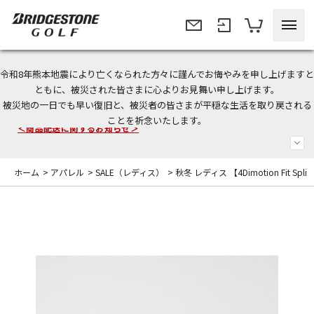
令和8年熊本地震により亡くなられた方々に謹んでお悔やみを申し上げますと
今なら新規会員登録で1,000円OFFクーポンプレゼント！
ともに、被災された皆さまに心よりお見舞い申し上げます。
被災地の一日でも早い復旧と、被災者の皆さまが平穏な生活を取り戻される
＜商品配送に関するお知らせ＞
ことを祈念いたします。
＜夏季休暇中のご注文・発送・お問い合わせ＞
ホーム
>
アパレル
>
SALE（レディス）
>
秋冬 レディス 【4Dimotion Fit Spli