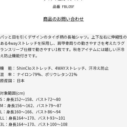
品番
FBL05F
商品のお問い合わせ
パッと目を引くデザインのタイポ柄の長袖シャツ。上下左右に伸縮性の
ある4wayストレッチを採用し、肩甲骨周りの動きやすさを考えたラグ
ランスリーブ仕様で動きやすい1枚です。秋冬アイテムには嬉しい汗冷
え防止機能付きです。
機 能： ShinCloストレッチ、4WAYストレッチ、汗冷え防止
混 率： ナイロン79%、ポリウレタン21%
原産国： 日本
対象範囲(cm)
S：身長152～158、バスト72～80
M：身長156～162、バスト79～87
L：身長160～166、バスト86～94
LL：身長164～170、バスト93～101
3L：身長164～170、バスト100～108