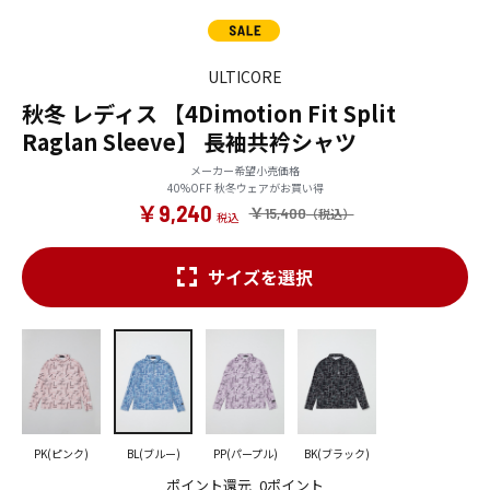
ULTICORE
秋冬 レディス 【4Dimotion Fit Split
Raglan Sleeve】 長袖共衿シャツ
メーカー希望小売価格
40%OFF 秋冬ウェアがお買い得
￥9,240
￥15,400
サイズを選択
PK(ピンク)
BL(ブルー)
PP(パープル)
BK(ブラック)
ポイント還元
0ポイント