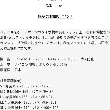
品番
FBL05F
商品のお問い合わせ
パッと目を引くデザインのタイポ柄の長袖シャツ。上下左右に伸縮性の
ある4wayストレッチを採用し、肩甲骨周りの動きやすさを考えたラグ
ランスリーブ仕様で動きやすい1枚です。秋冬アイテムには嬉しい汗冷
え防止機能付きです。
機 能： ShinCloストレッチ、4WAYストレッチ、汗冷え防止
混 率： ナイロン79%、ポリウレタン21%
原産国： 日本
対象範囲(cm)
S：身長152～158、バスト72～80
M：身長156～162、バスト79～87
L：身長160～166、バスト86～94
LL：身長164～170、バスト93～101
3L：身長164～170、バスト100～108