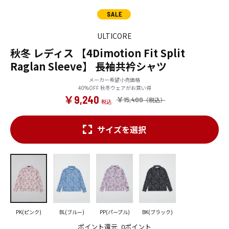
ULTICORE
秋冬 レディス 【4Dimotion Fit Split
Raglan Sleeve】 長袖共衿シャツ
メーカー希望小売価格
40%OFF 秋冬ウェアがお買い得
￥9,240
￥15,400
サイズを選択
PK(ピンク)
BL(ブルー)
PP(パープル)
BK(ブラック)
ポイント還元
0ポイント