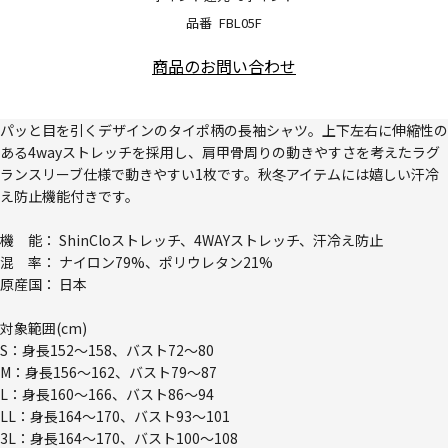
品番
FBL05F
商品のお問い合わせ
パッと目を引くデザインのタイポ柄の長袖シャツ。上下左右に伸縮性の
ある4wayストレッチを採用し、肩甲骨周りの動きやすさを考えたラグ
ランスリーブ仕様で動きやすい1枚です。秋冬アイテムには嬉しい汗冷
え防止機能付きです。
機 能： ShinCloストレッチ、4WAYストレッチ、汗冷え防止
混 率： ナイロン79%、ポリウレタン21%
原産国： 日本
対象範囲(cm)
S：身長152～158、バスト72～80
M：身長156～162、バスト79～87
L：身長160～166、バスト86～94
LL：身長164～170、バスト93～101
3L：身長164～170、バスト100～108