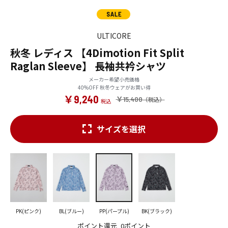
ULTICORE
秋冬 レディス 【4Dimotion Fit Split
Raglan Sleeve】 長袖共衿シャツ
メーカー希望小売価格
40%OFF 秋冬ウェアがお買い得
￥9,240
￥15,400
サイズを選択
PK(ピンク)
BL(ブルー)
PP(パープル)
BK(ブラック)
ポイント還元
0ポイント