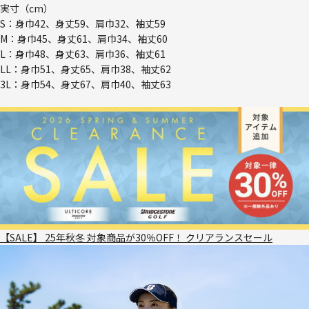
実寸（cm）
S：身巾42、身丈59、肩巾32、袖丈59
M：身巾45、身丈61、肩巾34、袖丈60
L：身巾48、身丈63、肩巾36、袖丈61
LL：身巾51、身丈65、肩巾38、袖丈62
3L：身巾54、身丈67、肩巾40、袖丈63
【SALE】 25年秋冬 対象商品が30％OFF！ クリアランスセール