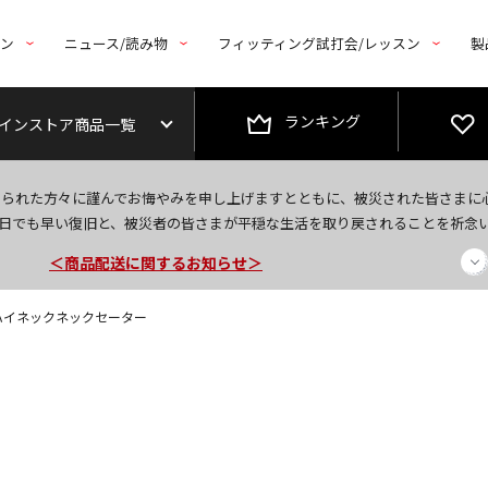
トン
ニュース/読み物
フィッティング試打会/レッスン
製
ランキング
インストア商品一覧
今なら新規会員登録で1,000円OFFクーポンプレゼント！
なられた方々に謹んでお悔やみを申し上げますとともに、被災された皆さまに
＜商品配送に関するお知らせ＞
日でも早い復旧と、被災者の皆さまが平穏な生活を取り戻されることを祈念
＜夏季休暇中のご注文・発送・お問い合わせ＞
袖ハイネックネックセーター