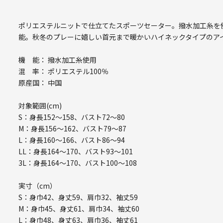
ポリエステルニットで仕立てたスポーツセーター。撥水加工糸を
能。秋冬のプレーに嬉しい首元まで暖かいハイネックタイプのア
機 能： 撥水加工糸使用
混 率： ポリエステル100％
原産国： 中国
対象範囲(cm)
S：身長152～158、バスト72～80
M：身長156～162、バスト79～87
L：身長160～166、バスト86～94
LL：身長164～170、バスト93～101
3L：身長164～170、バスト100～108
実寸（cm）
S：身巾42、身丈59、肩巾32、袖丈59
M：身巾45、身丈61、肩巾34、袖丈60
L：身巾48、身丈63、肩巾36、袖丈61