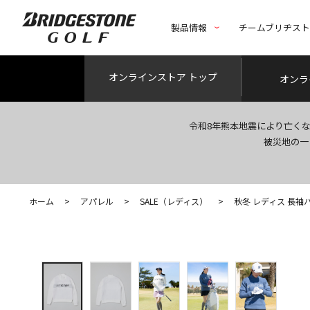
製品情報
チームブリヂス
オンライン
ストア トップ
オンラ
令和8年熊本地震により亡く
被災地の一
ホーム
>
アパレル
>
SALE（レディス）
>
秋冬 レディス 長