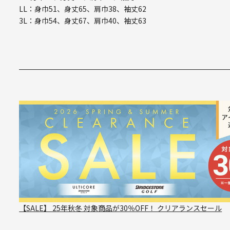
LL：身巾51、身丈65、肩巾38、袖丈62
3L：身巾54、身丈67、肩巾40、袖丈63
【SALE】 25年秋冬 対象商品が30％OFF！ クリアランスセール