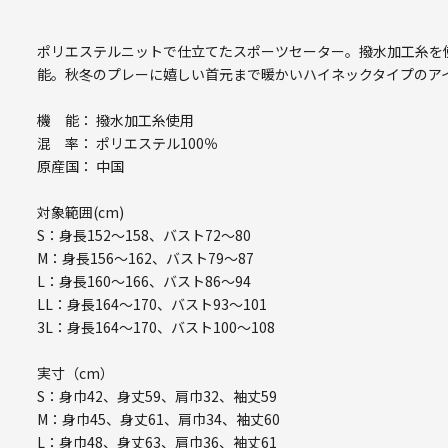
ポリエステルニットで仕立てたスポーツセーター。撥水加工糸を
能。秋冬のプレーに嬉しい首元まで暖かいハイネックタイプのア
機 能： 撥水加工糸使用
混 率： ポリエステル100％
原産国： 中国
対象範囲(cm)
S：身長152～158、バスト72～80
M：身長156～162、バスト79～87
L：身長160～166、バスト86～94
LL：身長164～170、バスト93～101
3L：身長164～170、バスト100～108
実寸（cm）
S：身巾42、身丈59、肩巾32、袖丈59
M：身巾45、身丈61、肩巾34、袖丈60
L：身巾48、身丈63、肩巾36、袖丈61