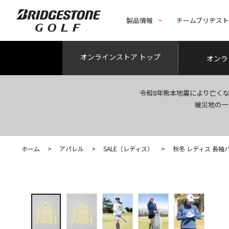
製品情報
チームブリヂス
オンライン
ストア トップ
オンラ
令和8年熊本地震により亡く
被災地の一
ホーム
>
アパレル
>
SALE（レディス）
>
秋冬 レディス 長