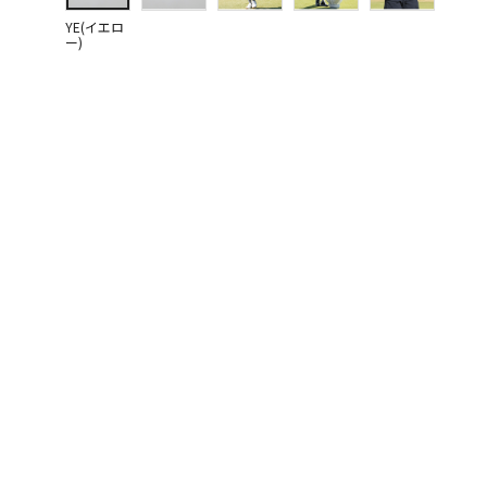
YE(イエロ
ー)