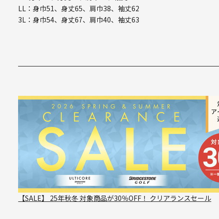
LL：身巾51、身丈65、肩巾38、袖丈62
3L：身巾54、身丈67、肩巾40、袖丈63
【SALE】 25年秋冬 対象商品が30％OFF！ クリアランスセール