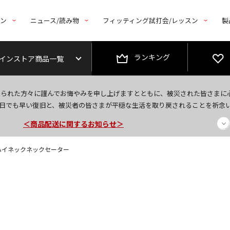
トン
ニュース/読み物
フィッティング試打会/レッスン
製
ランキング
インストア商品一覧
今なら新規会員登録で1,000円OFFクーポンプレゼント！
なられた方々に謹んでお悔やみを申し上げますとともに、被災された皆さまに
＜商品配送に関するお知らせ＞
日でも早い復旧と、被災者の皆さまが平穏な生活を取り戻されることを祈念
＜夏季休暇中のご注文・発送・お問い合わせ＞
袖ハイネックネックセーター