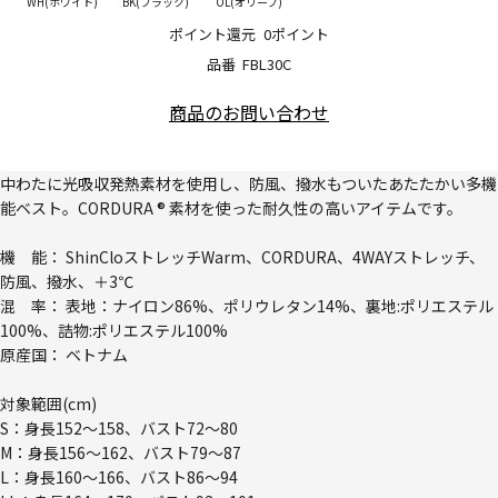
WH(ホワイト)
BK(ブラック)
OL(オリーブ)
ポイント還元
0ポイント
品番
FBL30C
商品のお問い合わせ
中わたに光吸収発熱素材を使用し、防風、撥水もついたあたたかい多機
能ベスト。CORDURA ® 素材を使った耐久性の高いアイテムです。
機 能： ShinCloストレッチWarm、CORDURA、4WAYストレッチ、
防風、撥水、＋3℃
混 率： 表地：ナイロン86%、ポリウレタン14%、裏地:ポリエステル
100%、詰物:ポリエステル100%
原産国： ベトナム
対象範囲(cm)
S：身長152～158、バスト72～80
M：身長156～162、バスト79～87
L：身長160～166、バスト86～94