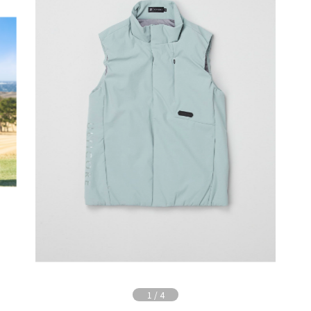
1
/
4