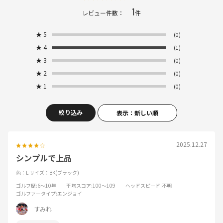
1
レビュー件数：
件
★
5
(0)
★
4
(1)
★
3
(0)
★
2
(0)
★
1
(0)
絞り込み
表示：新しい順
2025.12.27
シンプルで上品
色：L
サイズ：BK(ブラック)
ゴルフ歴
:6～10年
平均スコア
:100～109
ヘッドスピード
:不明
ゴルファータイプ
:エンジョイ
すみれ