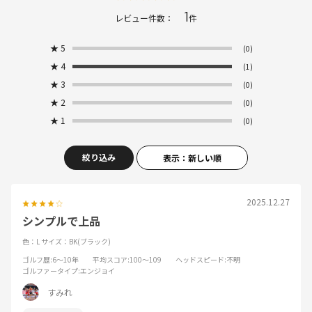
1
レビュー件数：
件
★
5
(0)
★
4
(1)
★
3
(0)
★
2
(0)
★
1
(0)
絞り込み
表示：新しい順
2025.12.27
シンプルで上品
色：L
サイズ：BK(ブラック)
ゴルフ歴
:6～10年
平均スコア
:100～109
ヘッドスピード
:不明
ゴルファータイプ
:エンジョイ
すみれ