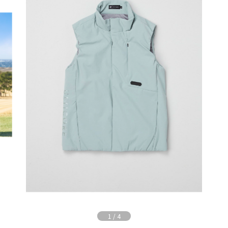
1
/
4