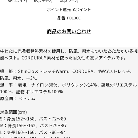
WH(ホワイト)
BK(ブラック)
OL(オリーブ)
ポイント還元
0ポイント
品番
FBL30C
商品のお問い合わせ
中わたに光吸収発熱素材を使用し、防風、撥水もついたあたたかい多機
能ベスト。CORDURA ® 素材を使った耐久性の高いアイテムです。
機 能： ShinCloストレッチWarm、CORDURA、4WAYストレッチ、
防風、撥水、＋3℃
混 率： 表地：ナイロン86%、ポリウレタン14%、裏地:ポリエステル
100%、詰物:ポリエステル100%
原産国： ベトナム
対象範囲(cm)
S：身長152～158、バスト72～80
M：身長156～162、バスト79～87
L：身長160～166、バスト86～94