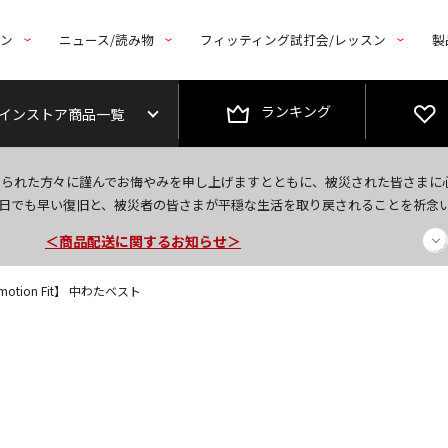
トン
ニュース/読み物
フィッティング試打会/レッスン
製
ランキング
インストア商品一覧
今なら新規会員登録で1,000円OFFクーポンプレゼント！
なられた方々に謹んでお悔やみを申し上げますとともに、被災された皆さまに
＜商品配送に関するお知らせ＞
日でも早い復旧と、被災者の皆さまが平穏な生活を取り戻されることを祈念
＜夏季休暇中のご注文・発送・お問い合わせ＞
otion Fit】 中わたベスト