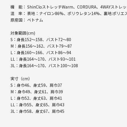
機 能： ShinCloストレッチWarm、CORDURA、4WAYスト
混 率： 表地：ナイロン86%、ポリウレタン14%、裏地:ポリエス
原産国： ベトナム
対象範囲(cm)
S：身長152～158、バスト72～80
M：身長156～162、バスト79～87
L：身長160～166、バスト86～94
LL：身長164～170、バスト93～101
3L：身長164～170、バスト100～108
実寸（cm）
S：身巾46、身丈59、肩巾37
M：身巾49、身丈61、肩巾39
L：身巾52、身丈63、肩巾41
LL：身巾55、身丈65、肩巾43
3L：身巾58、身丈67、肩巾45