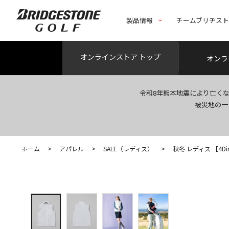
製品情報
チームブリヂス
オンライン
ストア トップ
オンラ
令和8年熊本地震により亡く
被災地の一
ホーム
>
アパレル
>
SALE（レディス）
>
秋冬 レディス 【4Dim