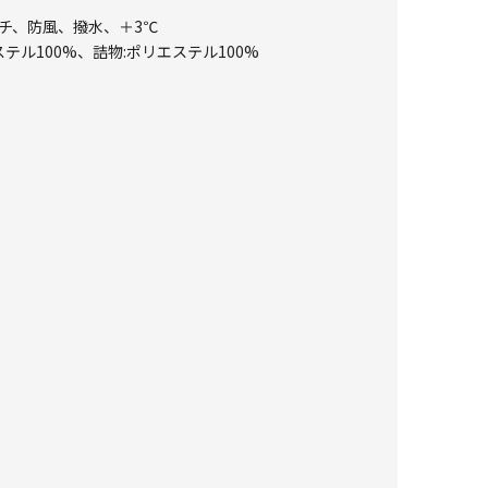
レッチ、防風、撥水、＋3℃
テル100%、詰物:ポリエステル100%