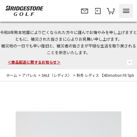
令和8年熊本地震により亡くなられた方々に謹んでお悔やみを申し上げますと
今なら新規会員登録で1,000円OFFクーポンプレゼント！
ともに、被災された皆さまに心よりお見舞い申し上げます。
被災地の一日でも早い復旧と、被災者の皆さまが平穏な生活を取り戻される
＜商品配送に関するお知らせ＞
ことを祈念いたします。
＜夏季休暇中のご注文・発送・お問い合わせ＞
ホーム
>
アパレル
>
SALE（レディス）
>
秋冬 レディス 【4Dimotion Fit Spli