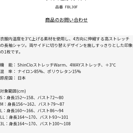
品番
FBL30F
商品のお問い合わせ
衣服内温度を3℃上げる素材を使用し、4方向に伸縮する高ストレッチ
の長袖シャツ。両サイドに切り替えデザインを施しすっきりとした印象
の1枚です。
機 能： ShinCloストレッチWarm、4WAYストレッチ、＋3℃
混 率： ナイロン85%、ポリウレタン15%
原産国： 日本
対象範囲(cm)
S：身長152～158、バスト72～80
M：身長156～162、バスト79～87
L：身長160～166、バスト86～94
LL：身長164～170、バスト93～101
3L：身長164～170、バスト100～108