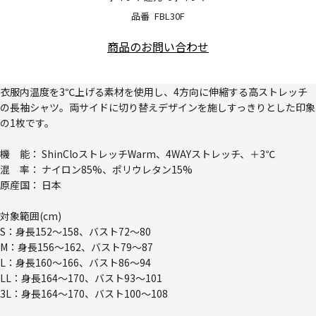
品番
FBL30F
商品のお問い合わせ
衣服内温度を3℃上げる素材を使用し、4方向に伸縮する高ストレッチ
の長袖シャツ。両サイドに切り替えデザインを施しすっきりとした印象
の1枚です。
機 能： ShinCloストレッチWarm、4WAYストレッチ、＋3℃
混 率： ナイロン85%、ポリウレタン15%
原産国： 日本
対象範囲(cm)
S：身長152～158、バスト72～80
M：身長156～162、バスト79～87
L：身長160～166、バスト86～94
LL：身長164～170、バスト93～101
3L：身長164～170、バスト100～108