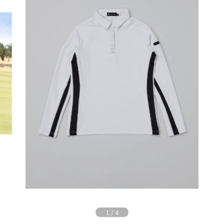
1
/
4