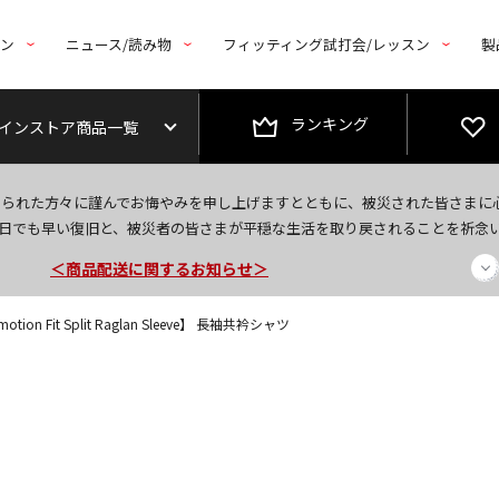
トン
ニュース/読み物
フィッティング試打会/レッスン
製
ランキング
インストア商品一覧
今なら新規会員登録で1,000円OFFクーポンプレゼント！
なられた方々に謹んでお悔やみを申し上げますとともに、被災された皆さまに
＜商品配送に関するお知らせ＞
日でも早い復旧と、被災者の皆さまが平穏な生活を取り戻されることを祈念
＜夏季休暇中のご注文・発送・お問い合わせ＞
ion Fit Split Raglan Sleeve】 長袖共衿シャツ