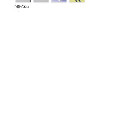
YE(イエロ
ー)