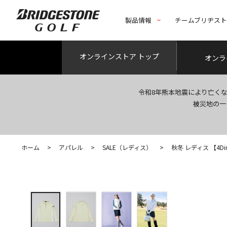
製品情報
チームブリヂス
オンライン
ストア トップ
オンラ
令和8年熊本地震により亡く
被災地の一
ホーム
>
アパレル
>
SALE（レディス）
>
秋冬 レディス 【4Dimot