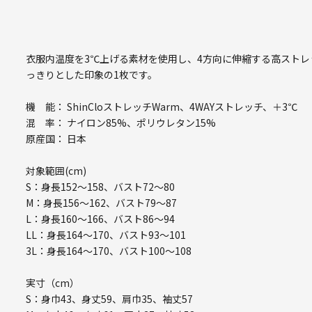
衣服内温度を3℃上げる素材を使用し、4方向に伸縮する高スト
っきりとした印象の1枚です。
機 能： ShinCloストレッチWarm、4WAYストレッチ、＋3℃
混 率： ナイロン85%、ポリウレタン15%
原産国： 日本
対象範囲(cm)
S：身長152～158、バスト72～80
M：身長156～162、バスト79～87
L：身長160～166、バスト86～94
LL：身長164～170、バスト93～101
3L：身長164～170、バスト100～108
実寸（cm）
S：身巾43、身丈59、肩巾35、袖丈57