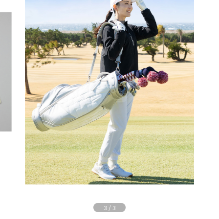
3
/
3