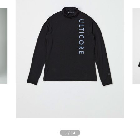
1
/
14