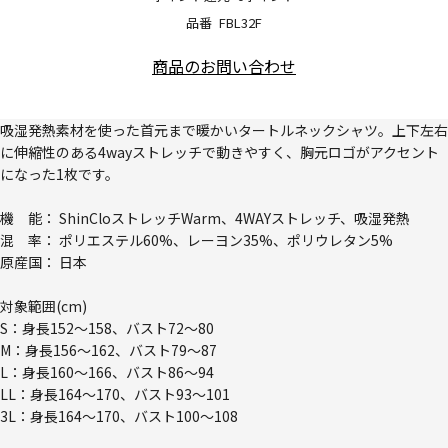
品番
FBL32F
商品のお問い合わせ
吸湿発熱素材を使った首元まで暖かいタートルネックシャツ。上下左右
に伸縮性のある4wayストレッチで動きやすく、胸元ロゴがアクセント
になった1枚です。
機 能： ShinCloストレッチWarm、4WAYストレッチ、吸湿発熱
混 率： ポリエステル60%、レーヨン35%、ポリウレタン5%
原産国： 日本
対象範囲(cm)
S：身長152～158、バスト72～80
M：身長156～162、バスト79～87
L：身長160～166、バスト86～94
LL：身長164～170、バスト93～101
3L：身長164～170、バスト100～108