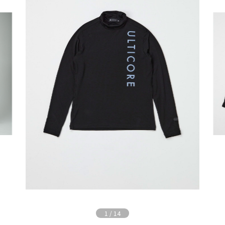
1
/
14