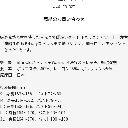
品番
FBL32F
商品のお問い合わせ
吸湿発熱素材を使った首元まで暖かいタートルネックシャツ。上下左右
に伸縮性のある4wayストレッチで動きやすく、胸元ロゴがアクセント
になった1枚です。
機 能： ShinCloストレッチWarm、4WAYストレッチ、吸湿発熱
混 率： ポリエステル60%、レーヨン35%、ポリウレタン5%
原産国： 日本
対象範囲(cm)
S：身長152～158、バスト72～80
M：身長156～162、バスト79～87
L：身長160～166、バスト86～94
LL：身長164～170、バスト93～101
3L：身長164～170、バスト100～108