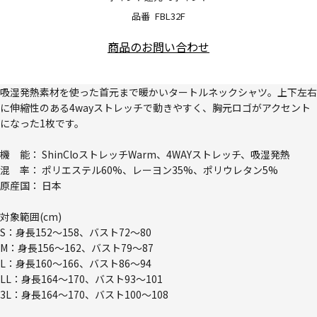
品番
FBL32F
商品のお問い合わせ
吸湿発熱素材を使った首元まで暖かいタートルネックシャツ。上下左右
に伸縮性のある4wayストレッチで動きやすく、胸元ロゴがアクセント
になった1枚です。
機 能： ShinCloストレッチWarm、4WAYストレッチ、吸湿発熱
混 率： ポリエステル60%、レーヨン35%、ポリウレタン5%
原産国： 日本
対象範囲(cm)
S：身長152～158、バスト72～80
M：身長156～162、バスト79～87
L：身長160～166、バスト86～94
LL：身長164～170、バスト93～101
3L：身長164～170、バスト100～108