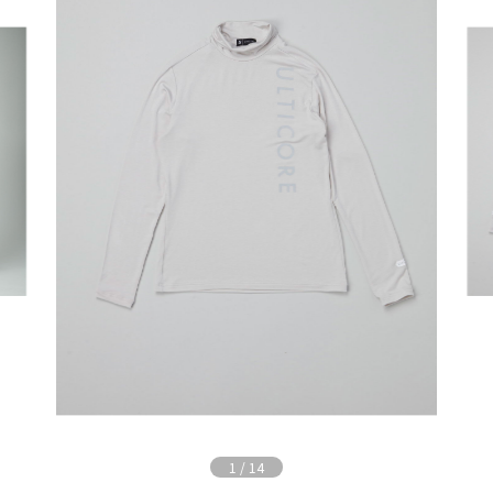
1
/
14