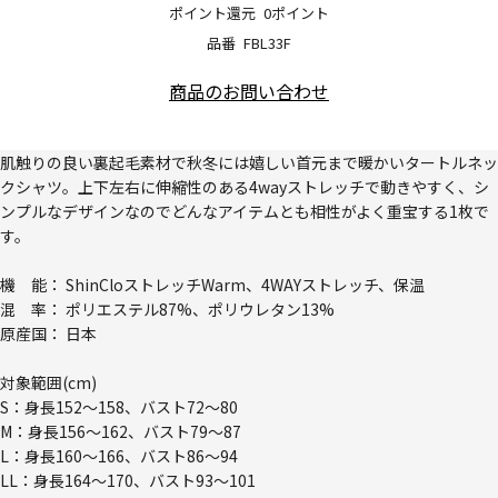
ポイント還元
0ポイント
品番
FBL33F
商品のお問い合わせ
肌触りの良い裏起毛素材で秋冬には嬉しい首元まで暖かいタートルネッ
クシャツ。上下左右に伸縮性のある4wayストレッチで動きやすく、シ
ンプルなデザインなのでどんなアイテムとも相性がよく重宝する1枚で
す。
機 能： ShinCloストレッチWarm、4WAYストレッチ、保温
混 率： ポリエステル87%、ポリウレタン13%
原産国： 日本
対象範囲(cm)
S：身長152～158、バスト72～80
M：身長156～162、バスト79～87
L：身長160～166、バスト86～94
LL：身長164～170、バスト93～101