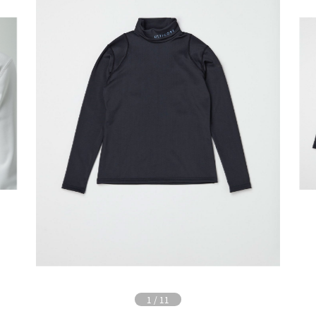
1
/
11