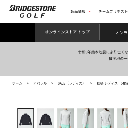
製品情報
チームブリヂス
オンライン
ストア トップ
オンラ
令和8年熊本地震により亡く
被災地の一
ホーム
>
アパレル
>
SALE（レディス）
>
秋冬 レディス 【4Di