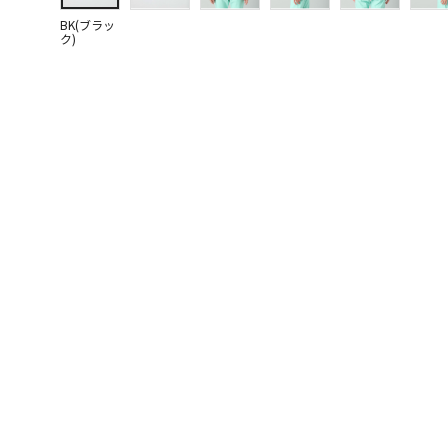
BK(ブラッ
ク)