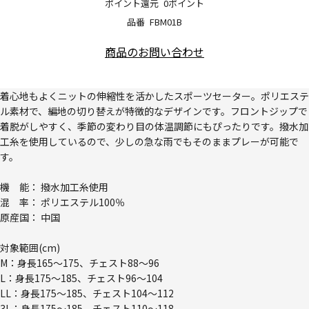
ポイント還元
0ポイント
品番
FBM01B
商品のお問い合わせ
着心地もよくニットの伸縮性を活かしたスポーツセーター。ポリエステ
ル素材で、編地の切り替えが特徴的なデザインです。フロントジップで
着脱がしやすく、季節の変わり目の体温調節にもぴったりです。撥水加
工糸を使用しているので、少しの急な雨でもそのままプレーが可能で
す。
機 能： 撥水加工糸使用
混 率： ポリエステル100％
原産国： 中国
対象範囲(cm)
M：身長165～175、チェスト88～96
L：身長175～185、チェスト96～104
LL：身長175～185、チェスト104～112
3L：身長175～185、チェスト110～118