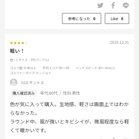
参考になった
0
Like!
0
2025.12.31
軽い！
色：L
サイズ：PP(パープル)
ゴルフ歴
:31年以上
平均スコア
:90～99
ヘッドスピード
:40～44m/s
ゴルファータイプ
:エンジョイ
G10.サントス
年代:
60代
性別:
男性
色が気に入って購入。生地感、軽さは画面上ではわか
らなかった。
ラウンド中、風が強いとキビシイが、微風程度なら軽
くて暖かいです。