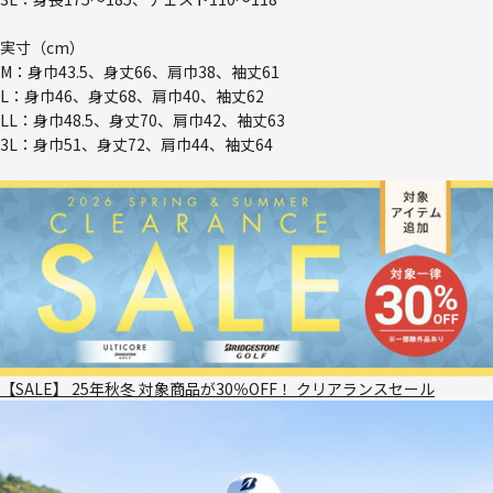
実寸（cm）
M：身巾43.5、身丈66、肩巾38、袖丈61
L：身巾46、身丈68、肩巾40、袖丈62
LL：身巾48.5、身丈70、肩巾42、袖丈63
3L：身巾51、身丈72、肩巾44、袖丈64
【SALE】 25年秋冬 対象商品が30％OFF！ クリアランスセール