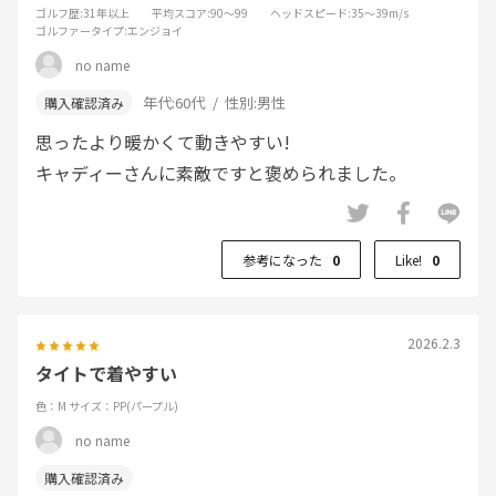
ゴルフ歴
:31年以上
平均スコア
:90～99
ヘッドスピード
:35～39m/s
ゴルファータイプ
:エンジョイ
no name
年代:
60代
性別:
男性
思ったより暖かくて動きやすい!
キャディーさんに素敵ですと褒められました。
参考になった
0
Like!
0
2026.2.3
タイトで着やすい
色：M
サイズ：PP(パープル)
no name