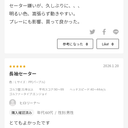
セーター嫌いが、久しぶりに、、、
明るい色、嵩張らず動きやすい。
プレーにも影響、買って良かった。
参考になった
0
Like!
0
2026.1.20
長袖セーター
色：L
サイズ：PP(パープル)
ゴルフ歴
:31年以上
平均スコア
:90～99
ヘッドスピード
:40～44m/s
ゴルファータイプ
:エンジョイ
ヒロリーナ〜
年代:
60代
性別:
男性
とてもよかったです