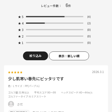
6
レビュー件数：
件
★
5
(4)
★
4
(2)
★
3
(0)
★
2
(0)
★
1
(0)
絞り込み
表示：新しい順
2026.3.1
少し肌寒い春先にピッタリです
色：L
サイズ：PP(パープル)
ゴルフ歴
:31年以上
平均スコア
:90～99
ヘッドスピード
:40～44m/s
ゴルファータイプ
:セミアスリート
さだ