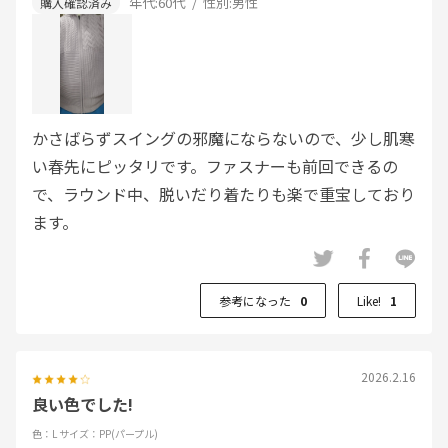
年代:
60代
性別:
男性
かさばらずスイングの邪魔にならないので、少し肌寒
い春先にピッタリです。ファスナーも前回できるの
で、ラウンド中、脱いだり着たりも楽で重宝しており
ます。
参考になった
0
Like!
1
2026.2.16
良い色でした!
色：L
サイズ：PP(パープル)