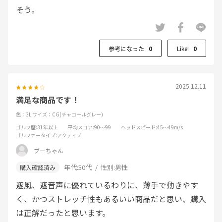
そう。
参考になった
0
Like!
0
2025.12.11
満足な商品です！
色：3L
サイズ：CG(チャコールグレー)
ゴルフ歴
:31年以上
平均スコア
:90～99
ヘッドスピード
:45～49m/s
ゴルファータイプ
:アクティブ
ブーちゃん
年代:
50代
性別:
男性
遮風、遮音声に優れているわりに、薄手で動きやす
く、かつストレッチ性もあるいい商品だと思い、購入
は正解だったと思います。