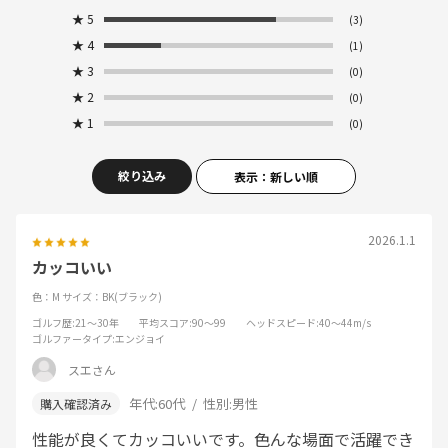
★
5
(3)
★
4
(1)
★
3
(0)
★
2
(0)
★
1
(0)
絞り込み
表示：新しい順
2026.1.1
カッコいい
色：M
サイズ：BK(ブラック)
ゴルフ歴
:21～30年
平均スコア
:90～99
ヘッドスピード
:40～44m/s
ゴルファータイプ
:エンジョイ
スエさん
年代:
60代
性別:
男性
性能が良くてカッコいいです。色んな場面で活躍でき