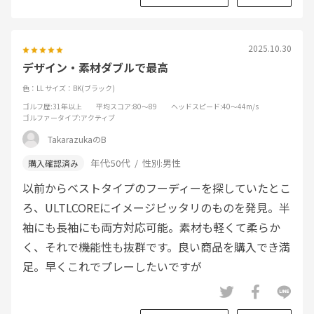
2025.10.30
デザイン・素材ダブルで最高
色：LL
サイズ：BK(ブラック)
ゴルフ歴
:31年以上
平均スコア
:80～89
ヘッドスピード
:40～44m/s
ゴルファータイプ
:アクティブ
TakarazukaのB
年代:
50代
性別:
男性
以前からベストタイプのフーディーを探していたとこ
ろ、ULTLCOREにイメージピッタリのものを発見。半
袖にも長袖にも両方対応可能。素材も軽くて柔らか
く、それで機能性も抜群です。良い商品を購入でき満
足。早くこれでプレーしたいですが