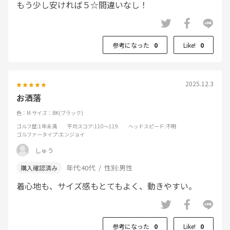
もう少し安ければ５☆間違いなし！
参考になった
0
Like!
0
2025.12.3
お洒落
色：M
サイズ：BK(ブラック)
ゴルフ歴
:1年未満
平均スコア
:110～119
ヘッドスピード
:不明
ゴルファータイプ
:エンジョイ
しゅう
年代:
40代
性別:
男性
着心地も、サイズ感もとてもよく、動きやすい。
参考になった
0
Like!
0