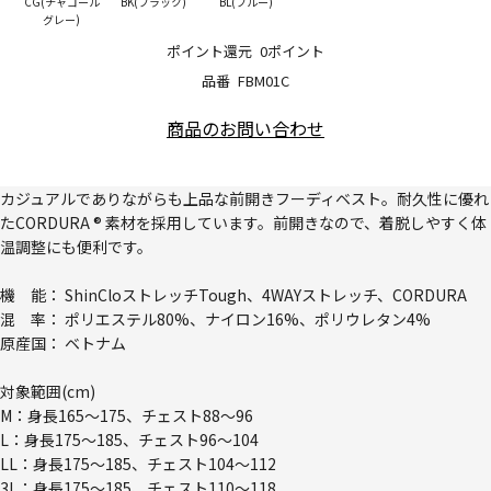
CG(チャコール
BK(ブラック)
BL(ブルー)
グレー)
ポイント還元
0ポイント
品番
FBM01C
商品のお問い合わせ
カジュアルでありながらも上品な前開きフーディベスト。耐久性に優れ
たCORDURA ® 素材を採用しています。前開きなので、着脱しやすく体
温調整にも便利です。
機 能： ShinCloストレッチTough、4WAYストレッチ、CORDURA
混 率： ポリエステル80%、ナイロン16%、ポリウレタン4%
原産国： ベトナム
対象範囲(cm)
M：身長165～175、チェスト88～96
L：身長175～185、チェスト96～104
LL：身長175～185、チェスト104～112
3L：身長175～185、チェスト110～118