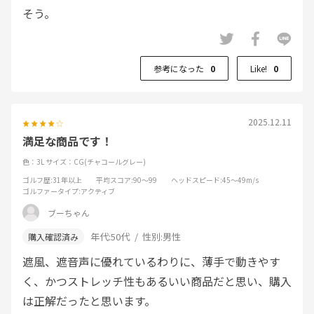
そう。
参考になった
0
Like!
0
2025.12.11
満足な商品です！
色：3L
サイズ：CG(チャコールグレー)
ゴルフ歴
:31年以上
平均スコア
:90～99
ヘッドスピード
:45～49m/s
ゴルファータイプ
:アクティブ
ブーちゃん
年代:
50代
性別:
男性
遮風、遮音声に優れているわりに、薄手で動きやす
く、かつストレッチ性もあるいい商品だと思い、購入
は正解だったと思います。