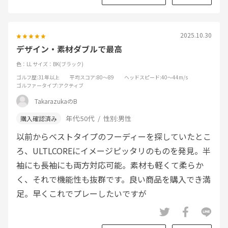
2025.10.30
デザイン・素材ダブルで最高
色：LL
サイズ：BK(ブラック)
ゴルフ歴
:31年以上
平均スコア
:80～89
ヘッドスピード
:40～44m/s
ゴルファータイプ
:アクティブ
TakarazukaのB
年代:
50代
性別:
男性
以前からベストタイプのフーディーを探していたとこ
ろ、ULTLCOREにイメージピッタリのものを発見。半
袖にも長袖にも両方対応可能。素材も軽くて柔らか
く、それで機能性も抜群です。良い商品を購入でき満
足。早くこれでプレーしたいですが