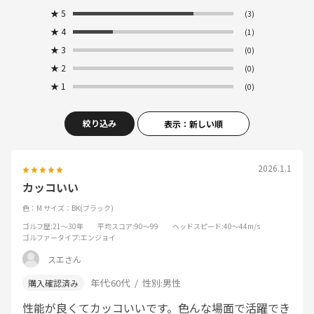
★
5
(3)
★
4
(1)
★
3
(0)
★
2
(0)
★
1
(0)
絞り込み
表示：新しい順
2026.1.1
カッコいい
色：M
サイズ：BK(ブラック)
ゴルフ歴
:21～30年
平均スコア
:90～99
ヘッドスピード
:40～44m/s
ゴルファータイプ
:エンジョイ
スエさん
年代:
60代
性別:
男性
性能が良くてカッコいいです。色んな場面で活躍でき