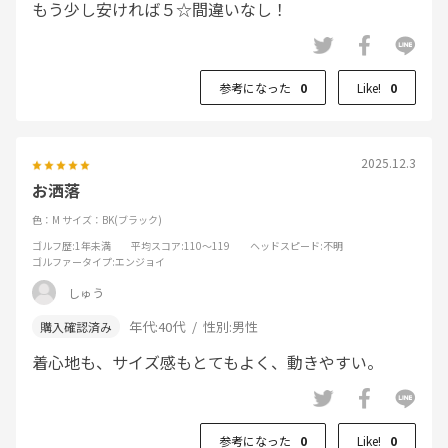
もう少し安ければ５☆間違いなし！
参考になった
0
Like!
0
2025.12.3
お洒落
色：M
サイズ：BK(ブラック)
ゴルフ歴
:1年未満
平均スコア
:110～119
ヘッドスピード
:不明
ゴルファータイプ
:エンジョイ
しゅう
年代:
40代
性別:
男性
着心地も、サイズ感もとてもよく、動きやすい。
参考になった
0
Like!
0