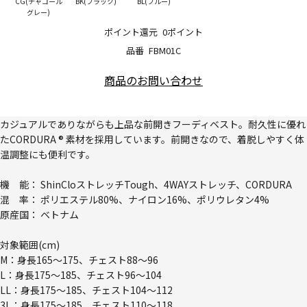
CG(チャコール
BK(ブラック)
BL(ブルー)
グレー)
ポイント還元
0ポイント
品番
FBM01C
商品のお問い合わせ
カジュアルでありながらも上品な前開きフーディベスト。耐久性に優れ
たCORDURA ® 素材を採用しています。前開きなので、着脱しやすく体
温調整にも便利です。
機 能： ShinCloストレッチTough、4WAYストレッチ、CORDURA
混 率： ポリエステル80%、ナイロン16%、ポリウレタン4%
原産国： ベトナム
対象範囲(cm)
M：身長165～175、チェスト88～96
L：身長175～185、チェスト96～104
LL：身長175～185、チェスト104～112
3L：身長175～185、チェスト110～118