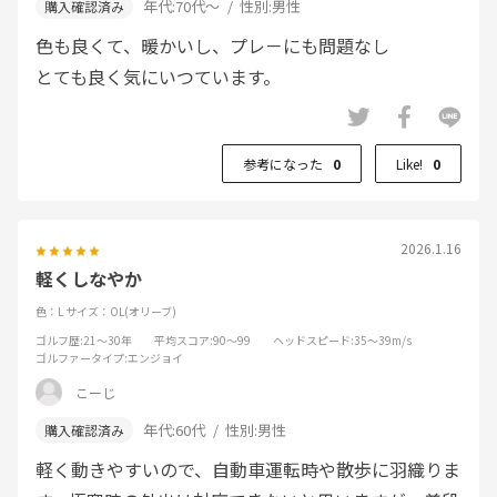
年代:
70代～
性別:
男性
色も良くて、暖かいし、プレ－にも問題なし
とても良く気にいつています。
参考になった
0
Like!
0
2026.1.16
軽くしなやか
色：L
サイズ：OL(オリーブ)
ゴルフ歴
:21～30年
平均スコア
:90～99
ヘッドスピード
:35～39m/s
ゴルファータイプ
:エンジョイ
こーじ
年代:
60代
性別:
男性
軽く動きやすいので、自動車運転時や散歩に羽織りま