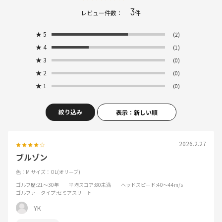
3
レビュー件数：
件
★
5
(2)
★
4
(1)
★
3
(0)
★
2
(0)
★
1
(0)
絞り込み
表示：新しい順
2026.2.27
ブルゾン
色：M
サイズ：OL(オリーブ)
ゴルフ歴
:21～30年
平均スコア
:80未満
ヘッドスピード
:40～44m/s
ゴルファータイプ
:セミアスリート
YK