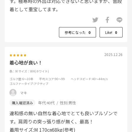
す。極寒時の外出は対応できないと思いますが、普段
着として重宝してます。
参考になった
0
Like!
0
2025.12.26
着心地が良い！
色：M
サイズ：WH(ホワイト)
ゴルフ歴
:6～10年
平均スコア
:90～99
ヘッドスピード
:40～44m/s
ゴルファータイプ
:アクティブ
マキ
年代:
40代
性別:
男性
違和感の無い自然な着心地でとても良いブルゾンで
す。肩周りの突っ張り感が無く、最高！
着用サイズ:M 170㎝68kg(参考)