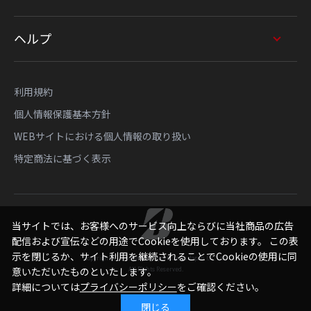
ヘルプ
利用規約
個人情報保護基本方針
WEBサイトにおける個人情報の取り扱い
特定商法に基づく表示
当サイトでは、お客様へのサービス向上ならびに当社商品の広告
配信および宣伝などの用途でCookieを使用しております。 この表
示を閉じるか、サイト利用を継続されることでCookieの使用に同
Copyright © Bridgestone Sports Sales Japan Co., Ltd.
All Rights Reserved.
意いただいたものといたします。
詳細については
プライバシーポリシー
をご確認ください。
閉じる