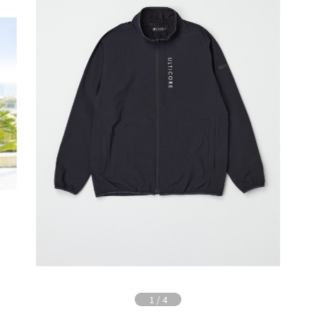
1
/
4