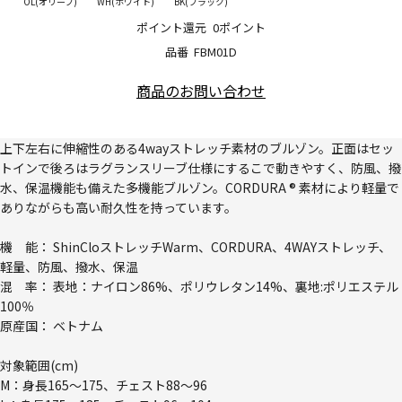
OL(オリーブ)
WH(ホワイト)
BK(ブラック)
ポイント還元
0ポイント
品番
FBM01D
商品のお問い合わせ
上下左右に伸縮性のある4wayストレッチ素材のブルゾン。正面はセッ
トインで後ろはラグランスリーブ仕様にするこで動きやすく、防風、撥
水、保温機能も備えた多機能ブルゾン。CORDURA ® 素材により軽量で
ありながらも高い耐久性を持っています。
機 能： ShinCloストレッチWarm、CORDURA、4WAYストレッチ、
軽量、防風、撥水、保温
混 率： 表地：ナイロン86%、ポリウレタン14%、裏地:ポリエステル
100％
原産国： ベトナム
対象範囲(cm)
M：身長165～175、チェスト88～96