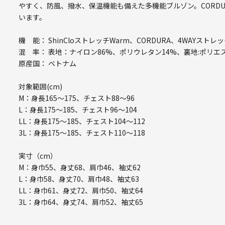
やすく、防風、撥水、保温機能も備えた多機能ブルゾン。CORDU
います。
機 能： ShinCloストレッチWarm、CORDURA、4WAYス
混 率： 表地：ナイロン86%、ポリウレタン14%、裏地:ポリエス
原産国： ベトナム
対象範囲(cm)
M：身長165～175、チェスト88～96
L：身長175～185、チェスト96～104
LL：身長175～185、チェスト104～112
3L：身長175～185、チェスト110～118
実寸（cm）
M：身巾55、身丈68、肩巾46、袖丈62
L：身巾58、身丈70、肩巾48、袖丈63
LL：身巾61、身丈72、肩巾50、袖丈64
3L：身巾64、身丈74、肩巾52、袖丈65