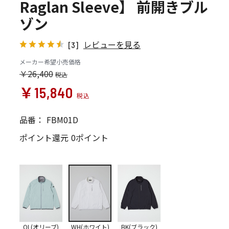
Raglan Sleeve】 前開きブル
ゾン
レビューを見る
[3]
メーカー希望小売価格
￥26,400
￥15,840
品番：
FBM01D
ポイント還元
0ポイント
OL(オリーブ)
WH(ホワイト)
BK(ブラック)