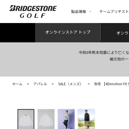
製品情報
チームブリヂス
オンライン
ストア トップ
オンラ
令和8年熊本地震により亡く
被災地の一
ホーム
>
アパレル
>
SALE（メンズ）
>
秋冬 【4Dimotion Fit