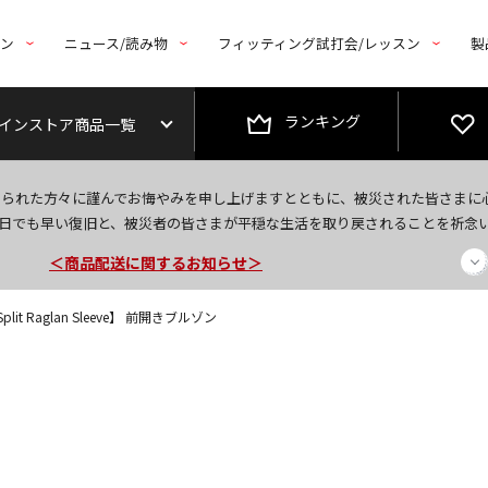
トン
ニュース/読み物
フィッティング試打会/レッスン
製
ランキング
インストア商品一覧
今なら新規会員登録で1,000円OFFクーポンプレゼント！
なられた方々に謹んでお悔やみを申し上げますとともに、被災された皆さまに
＜商品配送に関するお知らせ＞
日でも早い復旧と、被災者の皆さまが平穏な生活を取り戻されることを祈念
＜夏季休暇中のご注文・発送・お問い合わせ＞
 Split Raglan Sleeve】 前開きブルゾン