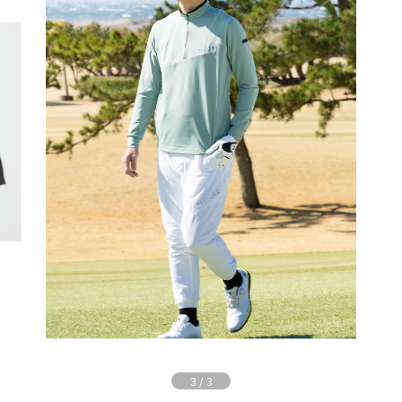
3
/
3