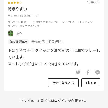
2026.5.20
動きやすい
色：L
サイズ：OL(オリーブ)
ゴルフ歴
:31年以上
平均スコア
:100～109
ヘッドスピード
:35～39m/s
ゴルファータイプ
:アクティブ
虎介
年代:
60代
性別:
男性
下に半そでモックアップを着てその上に着てプレーし
ています。
ストレッチがきいていて動きやすいです。
参考になった
0
Like!
0
※レビューを書くには
ログイン
が必要です。