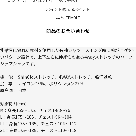
OL(オリーブ)
WH(ホワイト)
BK(ブラック)
ポイント還元
0ポイント
品番
FBM01F
商品のお問い合わせ
伸縮性に優れた素材を使用した長袖シャツ。スイング時に腕が上げやす
いパターン設計で、上下左右に伸縮性のある4wayストレッチのハーフ
ジップシャツです。
機 能： ShinCloストレッチ、4WAYストレッチ、吸汗速乾
混 率： ナイロン73%、 ポリウレタン27%
原産国： 日本
対象範囲(cm)
M：身長165～175、チェスト88～96
L：身長175～185、チェスト96～104
LL：身長175～185、チェスト104～112
3L：身長175～185、チェスト110～118