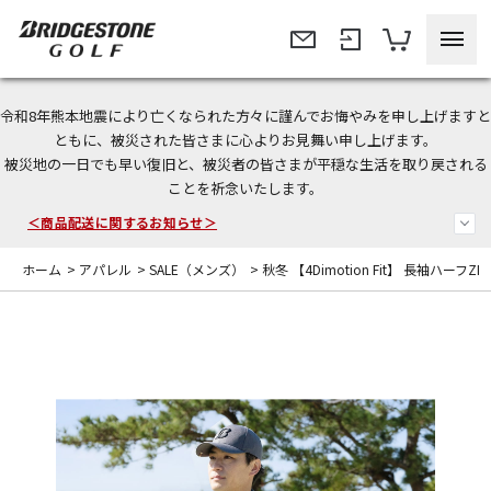
令和8年熊本地震により亡くなられた方々に謹んでお悔やみを申し上げますと
ともに、被災された皆さまに心よりお見舞い申し上げます。
被災地の一日でも早い復旧と、被災者の皆さまが平穏な生活を取り戻される
今なら新規会員登録で1,000円OFFクーポンプレゼント！
ことを祈念いたします。
＜商品配送に関するお知らせ＞
ホーム
>
アパレル
>
SALE（メンズ）
>
秋冬 【4Dimotion Fit】 長袖ハーフZ
＜夏季休暇中のご注文・発送・お問い合わせ＞