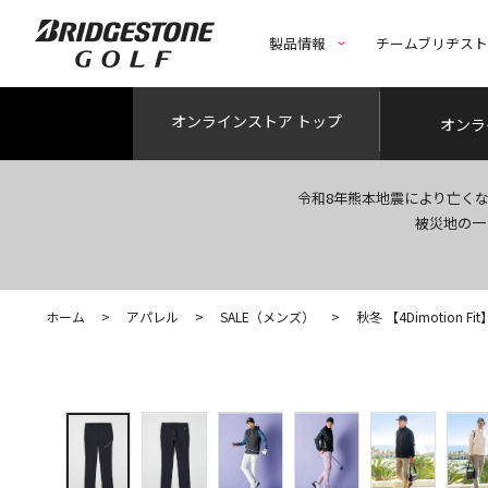
製品情報
チームブリヂス
オンライン
ストア トップ
オンラ
令和8年熊本地震により亡く
被災地の一
ホーム
>
アパレル
>
SALE（メンズ）
>
秋冬 【4Dimotion 