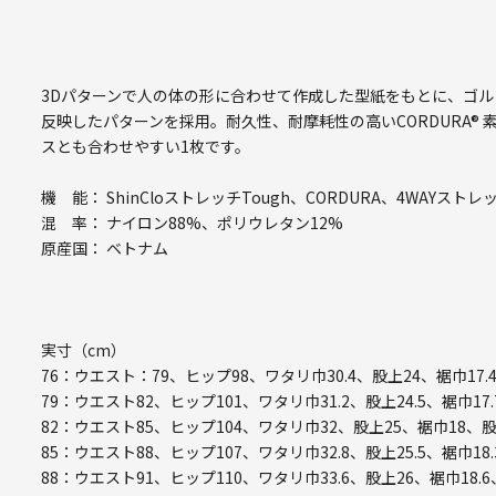
3Dパターンで人の体の形に合わせて作成した型紙をもとに、ゴ
反映したパターンを採用。耐久性、耐摩耗性の高いCORDURA®
スとも合わせやすい1枚です。
機 能： ShinCloストレッチTough、CORDURA、4WAY
混 率： ナイロン88%、ポリウレタン12%
原産国： ベトナム
実寸（cm）
76：ウエスト：79、ヒップ98、ワタリ巾30.4、股上24、裾巾17.
79：ウエスト82、ヒップ101、ワタリ巾31.2、股上24.5、裾巾17.
82：ウエスト85、ヒップ104、ワタリ巾32、股上25、裾巾18、股
85：ウエスト88、ヒップ107、ワタリ巾32.8、股上25.5、裾巾18.
88：ウエスト91、ヒップ110、ワタリ巾33.6、股上26、裾巾18.6