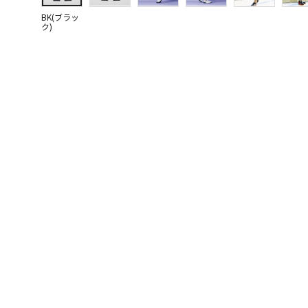
BK(ブラッ
ク)