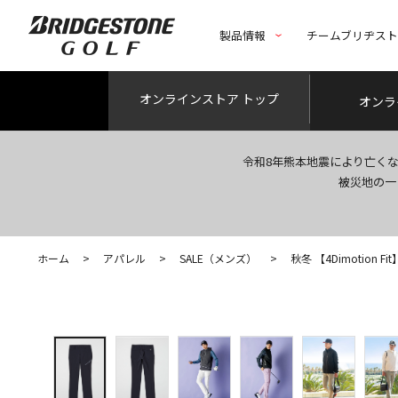
製品情報
チームブリヂス
オンライン
ストア トップ
オンラ
令和8年熊本地震により亡く
被災地の一
ホーム
>
アパレル
>
SALE（メンズ）
>
秋冬 【4Dimotion 