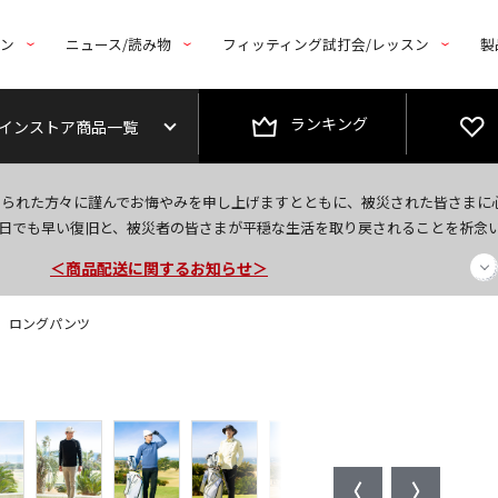
トン
ニュース/読み物
フィッティング試打会/レッスン
製
ランキング
インストア商品一覧
今なら新規会員登録で1,000円OFFクーポンプレゼント！
なられた方々に謹んでお悔やみを申し上げますとともに、被災された皆さまに
＜商品配送に関するお知らせ＞
日でも早い復旧と、被災者の皆さまが平穏な生活を取り戻されることを祈念
＜夏季休暇中のご注文・発送・お問い合わせ＞
Fit】 ロングパンツ