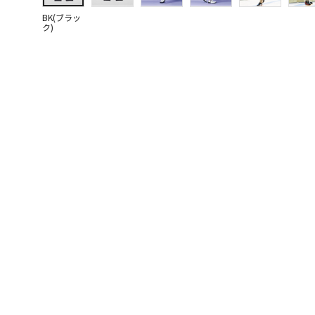
BK(ブラッ
ク)