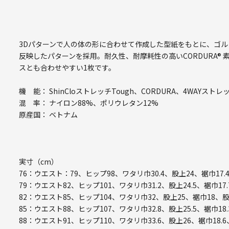
3Dパターンで人の体の形に合わせて作成した型紙をもとに、ゴ
反映したパターンを採用。耐久性、耐摩耗性の高いCORDURA®
スとも合わせやすい1枚です。
機 能： ShinCloストレッチTough、CORDURA、4WAY
混 率： ナイロン88%、ポリウレタン12%
原産国： ベトナム
実寸（cm）
76：ウエスト：79、ヒップ98、ワタリ巾30.4、股上24、裾巾17.
79：ウエスト82、ヒップ101、ワタリ巾31.2、股上24.5、裾巾17.
82：ウエスト85、ヒップ104、ワタリ巾32、股上25、裾巾18、股
85：ウエスト88、ヒップ107、ワタリ巾32.8、股上25.5、裾巾18.
88：ウエスト91、ヒップ110、ワタリ巾33.6、股上26、裾巾18.6